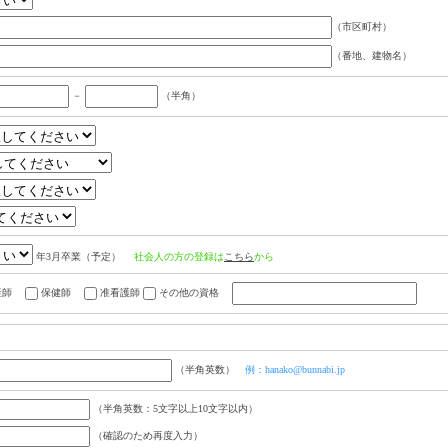
（市区町村）
（番地、建物名）
－
（半角）
年3月卒業（予定）
社会人の方の登録は
こちら
から
産師
保健師
准看護師
その他の資格
（半角英数）
例：hanako@bunnabi.jp
（半角英数：5文字以上10文字以内）
（確認のため再度入力）