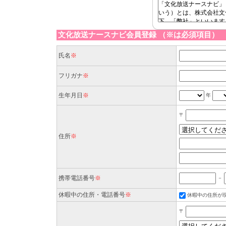
文化放送ナースナビ会員登録 （※は必須項目）
氏名
※
フリガナ
※
生年月日
※
年
〒
住所
※
携帯電話番号
※
－
休暇中の住所・電話番号
※
休暇中の住所が
〒