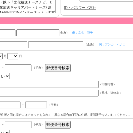
ID・パスワード忘れ
全角）
例：文化 花子
（全角）
例：ブンカ ハナコ
月
日
－
（半角）
（市区町村）
（番地、建物名）
－
（半角）
現住所と同じ場合にはチェックを入れて、異なる場合は下記に住所、電話番号を入力してください。
－
（半角）