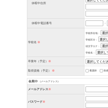
休暇中住所
休暇中電話番号
－
学校所在地：
学校区分：
学校名
※
頭文字カナ：
学校名：
卒業年（予定）
※
取得資格（予定）
※
看護師
助
会員ID
(メールアドレス)
メールアドレス
※
パスワード
※