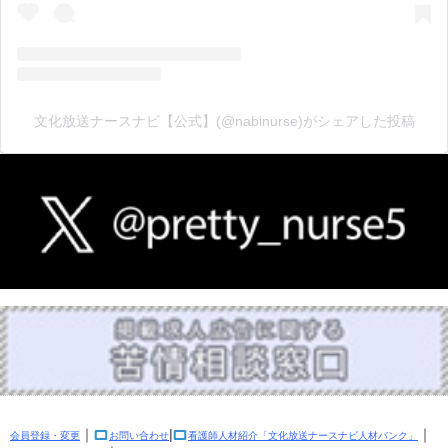
文化放送ナースナビ【公式】(@nabinurse)がシェアした投稿
｜
|
｜
会員登録・変更
お問い合わせ
看護師人材紹介「文化放送ナースナビ人材バンク」