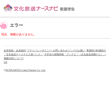
エラー
現在、掲載がありません。
会員登録・会員規約
|
プライバシーポリシー
| お問い合わせ
|
リンクのお願い
|
看護師の転職紹介
「文化放送ナースナビ人材バンク」
|
大学生の就職情報「ブンナビ！（文化放送就職ナビ）」
|
掲載内容について
|
WP
©
BUNKAHOSO Career Partners Co.,Ltd.