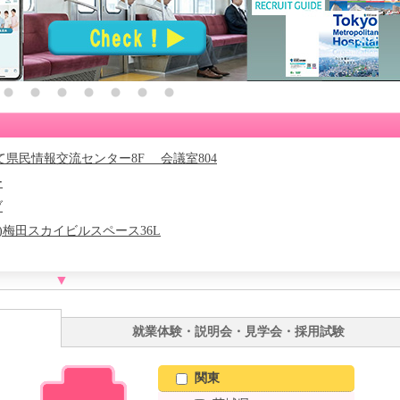
 いわて県民情報交流センター8F 会議室804
ー
ブ
(日)梅田スカイビルスペース36L
▼
ー
A)
就業体験・説明会・見学会・採用試験
関東