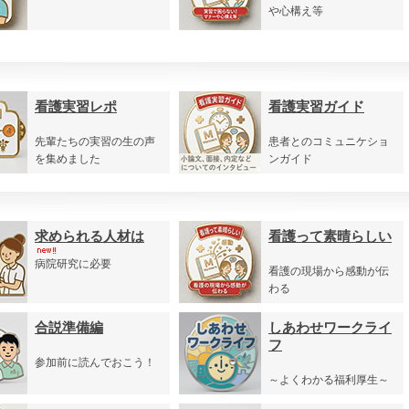
や心構え等
看護実習レポ
看護実習ガイド
先輩たちの実習の生の声
患者とのコミュニケショ
を集めました
ンガイド
求められる人材は
看護って素晴らしい
病院研究に必要
看護の現場から感動が伝
わる
合説準備編
しあわせワークライ
フ
参加前に読んでおこう！
～よくわかる福利厚生～