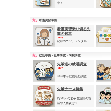
中！
看護実習準備
看護実習乗り切る先
輩の知恵
記録のコツ、メンタル…
就活準備・仕事研究・病院研究
先輩達の就活調査
2026年卒就職活動調査
先輩ナース特集
約500人の若手看護師の就
活や入職後は？