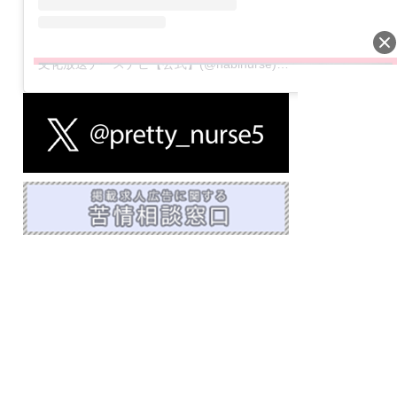
文化放送ナースナビ【公式】(@nabinurse)がシェアした投稿