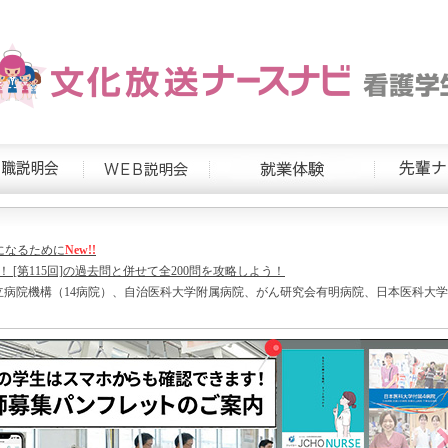
になるために
New!!
RT！ [第115回]の過去問と併せて全200問を攻略しよう！
立病院機構（14病院）、自治医科大学附属病院、がん研究会有明病院、日本医科大学