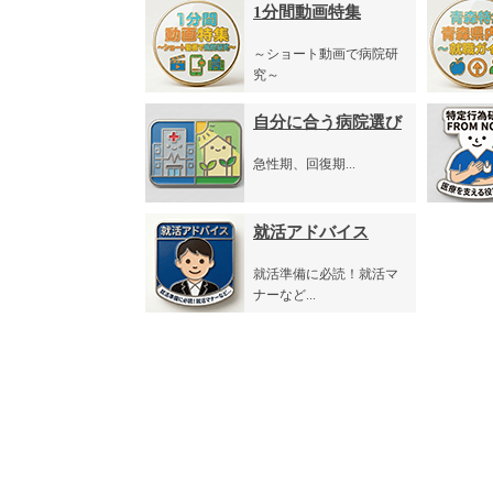
1分間動画特集
～ショート動画で病院研
究～
自分に合う病院選び
急性期、回復期...
就活アドバイス
就活準備に必読！就活マ
ナーなど...