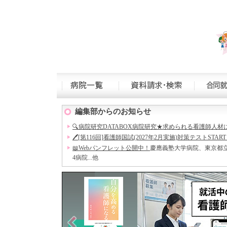
編集部からのお知らせ
🔍病院研究DATABOX病院研究★求められる看護師人材
🖊[第116回]看護師国試(2027年2月実施)対策テストSTA
📖Webパンフレット公開中！
慶應義塾大学病院、東京都
4病院...他