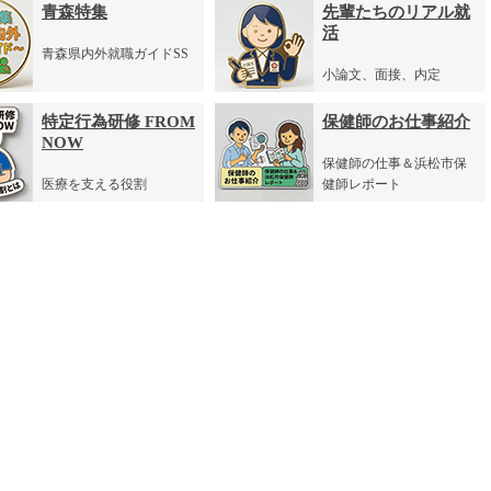
青森特集
先輩たちのリアル就
活
青森県内外就職ガイドSS
小論文、面接、内定
特定行為研修 FROM
保健師のお仕事紹介
NOW
保健師の仕事＆浜松市保
医療を支える役割
健師レポート