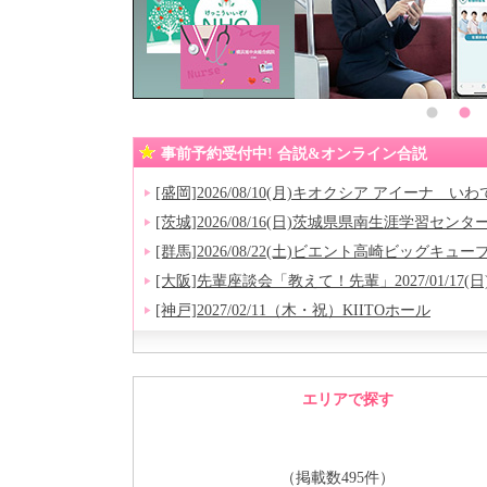
事前予約受付中! 合説&オンライン合説
[盛岡]2026/08/10(月)キオクシア アイーナ
[茨城]2026/08/16(日)茨城県県南生涯学習センタ
[群馬]2026/08/22(土)ビエント高崎ビッグキュー
[大阪]先輩座談会「教えて！先輩」2027/01/17
[神戸]2027/02/11（木・祝）KIITOホール
[姫路]2027/02/27(土)アクリエひめじ(展示場B)
[岡山]2027/03/06(土)岡山コンベンションセンタ
[南大阪]2027/03/07(火)難波御堂筋ホール(ホール8
エリアで探す
[滋賀]2027/03/13(土)コラボしが21
（掲載数495件）