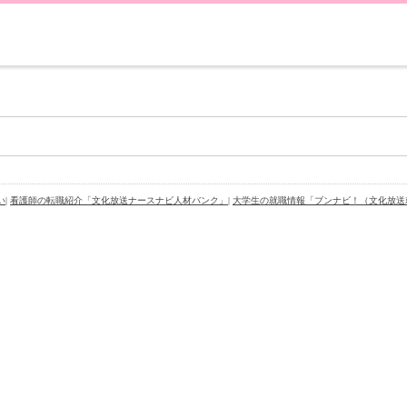
い
|
看護師の転職紹介「文化放送ナースナビ人材バンク」
|
大学生の就職情報「ブンナビ！（文化放送