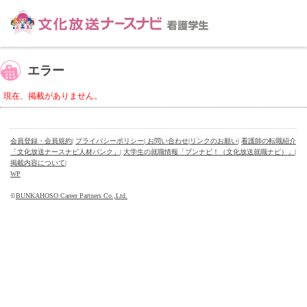
エラー
現在、掲載がありません。
会員登録・会員規約
|
プライバシーポリシー
| お問い合わせ
|
リンクのお願い
|
看護師の転職紹介
「文化放送ナースナビ人材バンク」
|
大学生の就職情報「ブンナビ！（文化放送就職ナビ）」
|
掲載内容について
|
WP
©
BUNKAHOSO Career Partners Co.,Ltd.