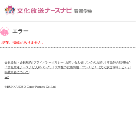
エラー
現在、掲載がありません。
会員登録・会員規約
|
プライバシーポリシー
| お問い合わせ
|
リンクのお願い
|
看護師の転職紹介
「文化放送ナースナビ人材バンク」
|
大学生の就職情報「ブンナビ！（文化放送就職ナビ）」
|
掲載内容について
|
WP
©
BUNKAHOSO Career Partners Co.,Ltd.