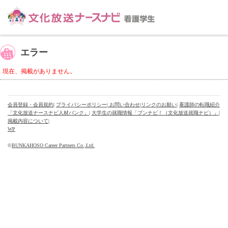
エラー
現在、掲載がありません。
会員登録・会員規約
|
プライバシーポリシー
| お問い合わせ
|
リンクのお願い
|
看護師の転職紹介
「文化放送ナースナビ人材バンク」
|
大学生の就職情報「ブンナビ！（文化放送就職ナビ）」
|
掲載内容について
|
WP
©
BUNKAHOSO Career Partners Co.,Ltd.