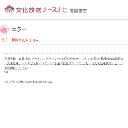
エラー
現在、掲載がありません。
会員登録・会員規約
|
プライバシーポリシー
| お問い合わせ
|
リンクのお願い
|
看護師の転職紹介
「文化放送ナースナビ人材バンク」
|
大学生の就職情報「ブンナビ！（文化放送就職ナビ）」
|
掲載内容について
|
WP
©
BUNKAHOSO Career Partners Co.,Ltd.