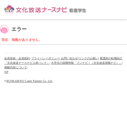
エラー
現在、掲載がありません。
会員登録・会員規約
|
プライバシーポリシー
| お問い合わせ
|
リンクのお願い
|
看護師の転職紹介
「文化放送ナースナビ人材バンク」
|
大学生の就職情報「ブンナビ！（文化放送就職ナビ）」
|
掲載内容について
|
WP
©
BUNKAHOSO Career Partners Co.,Ltd.