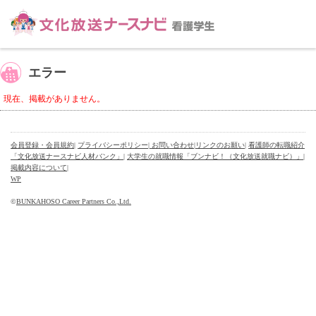
エラー
現在、掲載がありません。
会員登録・会員規約
|
プライバシーポリシー
| お問い合わせ
|
リンクのお願い
|
看護師の転職紹介
「文化放送ナースナビ人材バンク」
|
大学生の就職情報「ブンナビ！（文化放送就職ナビ）」
|
掲載内容について
|
WP
©
BUNKAHOSO Career Partners Co.,Ltd.