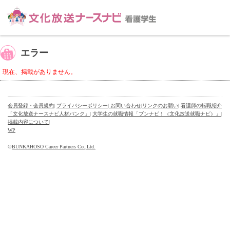
エラー
現在、掲載がありません。
会員登録・会員規約
|
プライバシーポリシー
| お問い合わせ
|
リンクのお願い
|
看護師の転職紹介
「文化放送ナースナビ人材バンク」
|
大学生の就職情報「ブンナビ！（文化放送就職ナビ）」
|
掲載内容について
|
WP
©
BUNKAHOSO Career Partners Co.,Ltd.