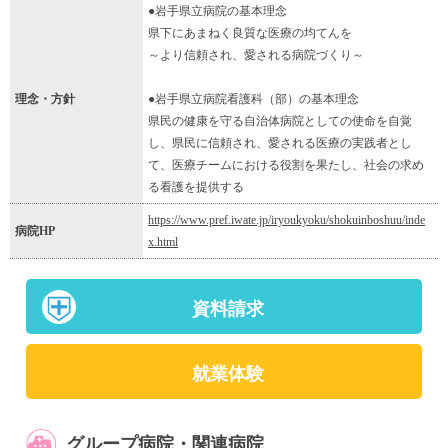
●岩手県立病院の基本理念
県下にあまねく良質な医療の均てんを
～より信頼され、愛される病院づくり～
理念・方針
●岩手県立病院看護科（部）の基本理念
県民の健康を守る自治体病院としての使命を自覚
し、県民に信頼され、愛される医療の実践者とし
て、医療チームにおける役割を果たし、社会の求め
る看護を提供する
https://www.pref.iwate.jp/iryoukyoku/shokuinboshuu/inde
病院HP
x.html
資料請求
就業体験
グループ病院・関連病院