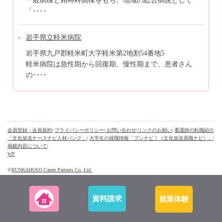
一般病棟と精神科病棟をもち、地域の総合病院として
「････
岩手県立軽米病院
岩手県九戸郡軽米町大字軽米第2地割54番地5
軽米病院は急性期から回復期、慢性期まで、患者さん
の････
会員登録・会員規約
|
プライバシーポリシー
| お問い合わせ
|
リンクのお願い
|
看護師の転職紹介
「文化放送ナースナビ人材バンク」
|
大学生の就職情報「ブンナビ！（文化放送就職ナビ）」
|
掲載内容について
|
WP
©
BUNKAHOSO Career Partners Co.,Ltd.
資料請求
就業体験