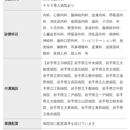
ＰＮＳ導入病院あり
内科、心療内科、脳神経内科、血液内科、呼吸器内
科、消化器内科、循環器内科、歯科、小児科、外
科、小児外科、整形外科、形成外科、脳神経外科、
診療科目
心臓血管外科、呼吸器外科、消化器外科、精神科、
神経科、歯科口腔外科、リハビリテーション科、放
射線科、麻酔科、耳鼻咽喉科、皮膚科、泌尿器科、
眼科、産婦人科、婦人科 等
【岩手県立20病院】岩手県立中央病院、岩手県立大
船渡病院、岩手県立釜石病院、岩手県立宮古病院、
岩手県立胆沢病院、岩手県立磐井病院、岩手県立遠
野病院、岩手県立高田病院、岩手県立久慈病院、岩
付属施設
手県立江刺病院、岩手県立千厩病院、岩手県立中部
病院、岩手県立二戸病院、岩手県立一戸病院、岩手
県立大槌病院、岩手県立山田病院、岩手県立軽米病
院、岩手県立大東病院、岩手県立東和病院、岩手県
立南光病院
看護配置
病院別に配置基準を設けています