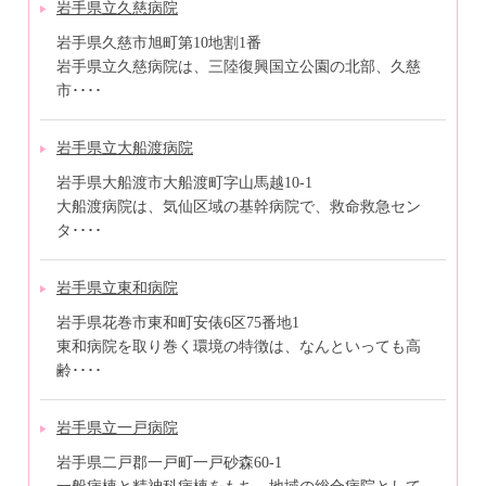
岩手県立久慈病院
岩手県久慈市旭町第10地割1番
岩手県立久慈病院は、三陸復興国立公園の北部、久慈
市････
岩手県立大船渡病院
岩手県大船渡市大船渡町字山馬越10-1
大船渡病院は、気仙区域の基幹病院で、救命救急セン
タ････
岩手県立東和病院
岩手県花巻市東和町安俵6区75番地1
東和病院を取り巻く環境の特徴は、なんといっても高
齢････
岩手県立一戸病院
岩手県二戸郡一戸町一戸砂森60-1