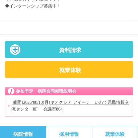
◆インターンシップ募集中！
資料請求
就業体験
参加予定 病院合同就職説明会
[盛岡]2026/08/10(月)キオクシア アイーナ いわて県民情報交
流センター8F 会議室804
病院情報
採用情報
就業体験