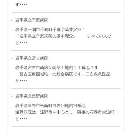
す････
岩手県立千厩病院
岩手県一関市千厩町千厩字草井沢32-1
『岩手県立千厩病院の基本理念』 すべての人び
と････
岩手県立宮古病院
岩手県宮古市崎鍬ケ崎第１地割１１番地２６
・宮古医療圏域唯一の総合病院です。二次救急医療、
が････
岩手県立遠野病院
岩手県遠野市松崎町白岩14地割74番地
遠野病院は、遠野市を中心とし、隣接の花巻市大迫町
と････