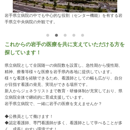
岩手県立病院の中でも中心的な役割（センター機能）を有する岩
看
手県立中央病院の外観です。
合
これからの岩手の医療を共に支えていただける方を
探しています！
県立病院として全国随一の病院数を設置し、急性期から慢性期、
精神、療養等様々な医療を岩手県内各地に提供しています。
様々な看護を経験できるため、看護師としての幅も広がり、自分
が目指す看護の発見、実現ができる場所です。
新人からジェネラリストまで教育・研修体制が充実しており、県
立病院全体で継続的に育成支援しています。
岩手県立病院で、一緒に岩手の医療を支えませんか？
◆公務員として働けます！
◆認定看護師、専門看護師が多く、看護師として学べることが多
く、成長しやすい環境です！