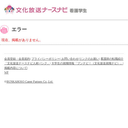
エラー
現在、掲載がありません。
会員登録・会員規約
|
プライバシーポリシー
| お問い合わせ
|
リンクのお願い
|
看護師の転職紹介
「文化放送ナースナビ人材バンク」
|
大学生の就職情報「ブンナビ！（文化放送就職ナビ）」
|
掲載内容について
|
WP
©
BUNKAHOSO Career Partners Co.,Ltd.