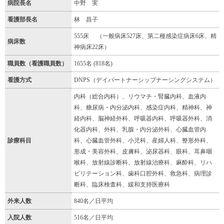
病院長名
中野 実
看護部長名
林 昌子
555床 （一般病床527床、第二種感染症病床6床、精
病床数
神病床22床）
職員数（看護職員数）
1655名 (818名)
看護方式
DNPS（デイパートナーシップナーシングシステム）
内科（総合内科）、リウマチ・腎臓内科、血液内
科、糖尿病・内分泌内科、感染症内科、精神科、神
経内科、脳神経外科、呼吸器内科、呼吸器外科、消
化器内科、外科、乳腺・内分泌外科、心臓血管内
診療科目
科、心臓血管外科、小児科、産婦人科、整形外科、
形成・美容外科、皮膚科、泌尿器科、眼科、耳鼻咽
喉科、放射線診断科、放射線治療科、麻酔科、リハ
ビリテーション科、歯科口腔外科、救急科、病理診
断科、臨床検査科、緩和支持医療科
外来人数
840名／日平均
入院人数
516名／日平均