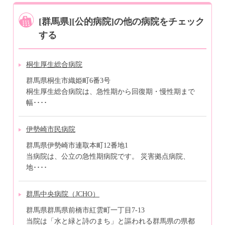
[群馬県][公的病院]の他の病院をチェック
する
桐生厚生総合病院
群馬県桐生市織姫町6番3号
桐生厚生総合病院は、急性期から回復期・慢性期まで
幅････
伊勢崎市民病院
群馬県伊勢崎市連取本町12番地1
当病院は、公立の急性期病院です。 災害拠点病院、
地････
群馬中央病院（JCHO）
群馬県群馬県前橋市紅雲町一丁目7-13
当院は「水と緑と詩のまち」と謳われる群馬県の県都