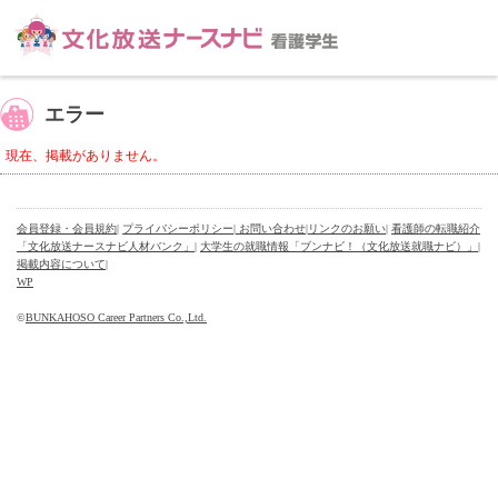
エラー
現在、掲載がありません。
会員登録・会員規約
|
プライバシーポリシー
| お問い合わせ
|
リンクのお願い
|
看護師の転職紹介
「文化放送ナースナビ人材バンク」
|
大学生の就職情報「ブンナビ！（文化放送就職ナビ）」
|
掲載内容について
|
WP
©
BUNKAHOSO Career Partners Co.,Ltd.