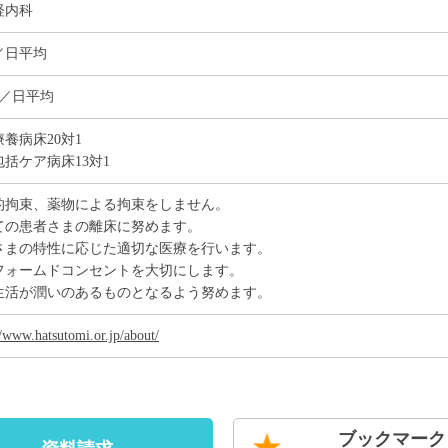
経内科
／日平均
名／日平均
養病床20対1
括ケア病床13対1
的拘束、薬物による拘束をしません。
ての患者さまの離床に努めます。
さまの特性に応じた適切な医療を行います。
フォームドコンセントを大切にします。
生活が潤いのあるものとなるよう努めます。
//www.hatsutomi.or.jp/about/
ブックマーク