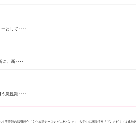
として････
に、新････
急性期････
願い
|
看護師の転職紹介「文化放送ナースナビ人材バンク」
|
大学生の就職情報「ブンナビ！（文化放