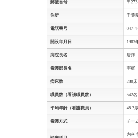
郵便番号
〒273
住所
千葉
電話番号
047-4
開設年月日
198
病院長名
唐澤
看護部長名
宇梶
病床数
280
職員数（看護職員数）
542名
平均年齢（看護職員）
48.3
看護方式
チー
内科 
診療科目