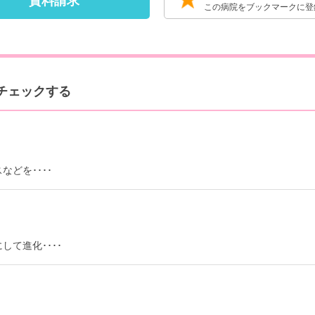
資料請求
この病院をブックマークに登
をチェックする
どを････
て進化････