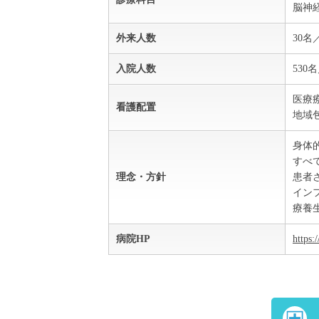
脳神
外来人数
30名
入院人数
530
医療療
看護配置
地域包
身体
すべ
理念・方針
患者
イン
療養
病院HP
https: