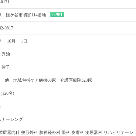
-0121
県 鎌ケ谷市初富114番地
42-0817
3年 10月 1日
 秀治
 智子
床 他、地域包括ケア病棟60床・介護医療院320床
 (120名)
歳
ムナーシング
循環器内科 整形外科 脳神経外科 眼科 皮膚科 泌尿器科 リハビリテーシ