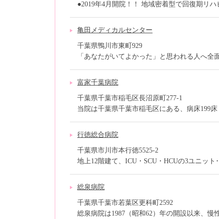
●2019年4月開院！！ 地域密着型で回復期リハビ
亀田メディカルセンター
千葉県鴨川市東町929
「あなたがいてよかった」と思われる人へ全面サ
富家千葉病院
千葉県千葉市稲毛区長沼原町277-1
当院は千葉県千葉市稲毛区にある、病床199床（
行徳総合病院
千葉県市川市本行徳5525-2
地上12階建て、ICU・SCU・HCUの3ユニット･･
総泉病院
千葉県千葉市若葉区更科町2592
総泉病院は1987（昭和62）年の開設以来、慢性期