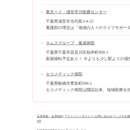
東京ベイ・浦安市川医療センター
千葉県浦安市当代島3-4-32
看護部の理念は「地域の人々のライフサポーター
タムスグループ 最成病院
千葉県千葉市花見川区柏井町800-1
新築移転予定あり！ 今よりも少し駅よりの場所
セコメディック病院
千葉県船橋市豊富町696-1
セコメディック病院は開設以来、地域医療を担う
会員登録・会員規約
|
プライバシーポリシー
| お問い合わせ
|
リンクのお
WP