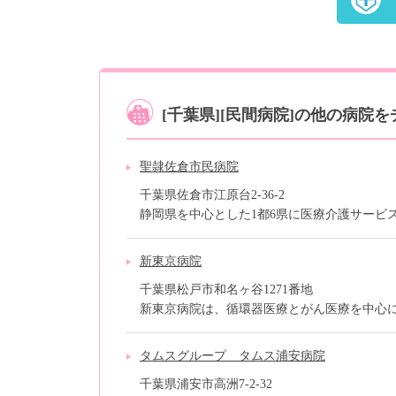
[千葉県][民間病院]の他の病院
聖隷佐倉市民病院
千葉県佐倉市江原台2‐36‐2
静岡県を中心とした1都6県に医療介護サービスな
新東京病院
千葉県松戸市和名ヶ谷1271番地
新東京病院は、循環器医療とがん医療を中心にし
タムスグループ タムス浦安病院
千葉県浦安市高洲7-2-32