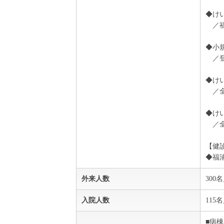
◆け
／福
◆小
／登
◆け
／全
◆け
／全
【健
◆福
外来人数
300
入院人数
115
■病