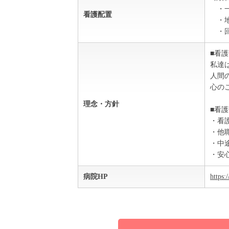
・一
看護配置
・地
・回
■看
私達
人間
心の
理念・方針
■看
・看
・他
・中
・安
病院HP
https: