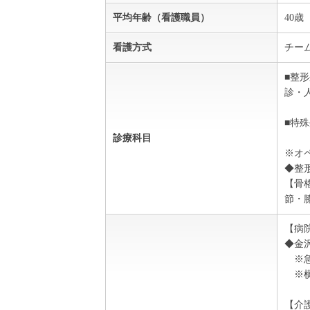
平均年齢（看護職員）
40歳
看護方式
チー
■整
診・
■特
診療科目
※オ
◆整
【骨
節・
【病
◆金
※急
※横
【介