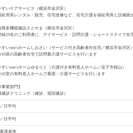
いすいケアサービス（横浜市金沢区）
祉用具レンタル・販売、住宅改修など、在宅介護を福祉用具と設備面
規模多機能施設さとやま（横浜市金沢区）
録29名のご利用者に、デイサービス・訪問介護・ショートステイで在
いすいone'sホームしおさい（サービス付き高齢者向住宅／横浜市金沢区
43床の高齢者住宅で訪問看介護サービスを行います
いすいone'sホームゆるりと（介護付き有料老人ホーム／逗子市桜山）
42室の有料老人ホームで看護・介護サービスを行います
診事業部門】
浦健診クリニック（健診、巡回健診）
名／日平均
名／日平均
棟看護基準