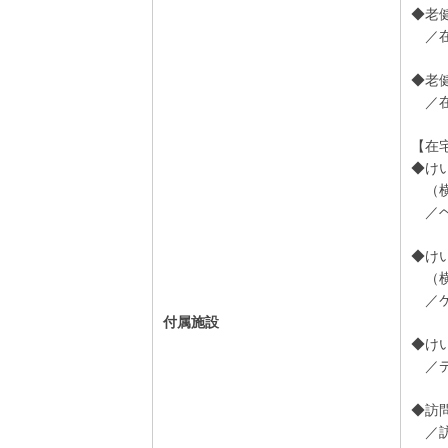
◆老
／在
◆老
／在
【在
◆け
（横
／ヘ
◆け
（横
／ケ
付属施設
◆け
／デ
◆訪
／訪