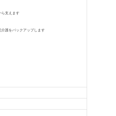
から支えます
宅介護をバックアップします
）