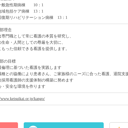
般急性期病棟 10：1
域包括ケア病棟 13：1
復期リハビリテーション病棟 13：1
護部理念
は専門職として常に看護の本質を研究し、
の生命・人間としての尊厳を大切に、
こもった信頼できる看護を提供します。
護部の目標
護倫理に基づいた看護を実践します
職種との協働により患者さん、ご家族様のニーズに合った看護、退院支
途採用看護師の支援体制の構築に努めます
心・安全な環境を作ります
//www.keisuikai.or.jp/kango/