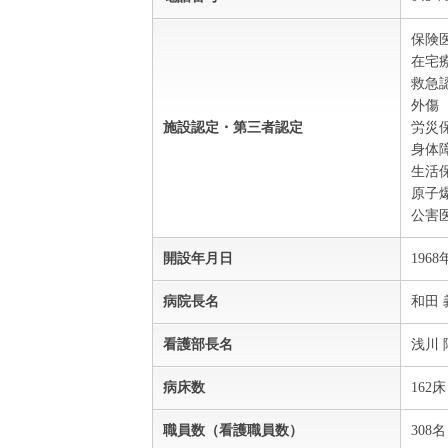
保険
在宅
救急
外傷
施設認定・第三者認定
労災
身体
生活
原子
公害
開設年月日
196
病院長名
和田 
看護部長名
浅川 
病床数
162床
職員数（看護職員数）
308名