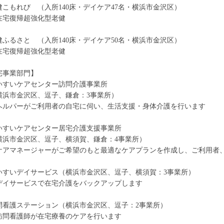
健こもれび （入所140床・デイケア47名・横浜市金沢区）
宅復帰超強化型老健
健ふるさと （入所140床・デイケア50名・横浜市金沢区）
宅復帰超強化型老健
宅事業部門】
いすいケアセンター訪問介護事業所
浜市金沢区、逗子、鎌倉：3事業所）
ルパーがご利用者の自宅に伺い、生活支援・身体介護を行います
いすいケアセンター居宅介護支援事業所
浜市金沢区、逗子、横須賀、鎌倉：4事業所）
アマネージャーがご希望のもと最適なケアプランを作成し、ご利用者
いすいデイサービス（横浜市金沢区、逗子、横須賀：3事業所）
イサービスで在宅介護をバックアップします
問看護ステーション（横浜市金沢区、逗子：2事業所）
問看護師が在宅療養のケアを行います