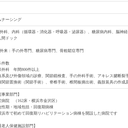
ムナーシング
形外科、内科（循環器・消化器・呼吸器・泌尿器）、糖尿病内科、脳神
人間ドック
殊外来：手の外専門、糖尿病専門、骨粗鬆症専門
ペ件数
形外科 年間800件以上
格系及び外傷領域の診療、関節鏡検査、手の外科手術、アキレス腱断裂
膝関節置換術（関節手術）、脊椎手術、椎間板摘出術、義肢装具の作成
院事業部門】
沢病院 （162床・横浜市金沢区）
性期・地域包括・回復期病棟
浜市で初めて回復期リハビリテーション病棟を開設した病院です
護老人保健施設部門】