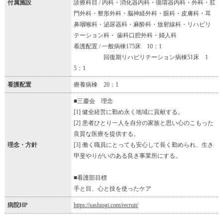
付属施設
診療科目 / 内科・消化器内科・循環器内科・外科・肛
門外科・整形外科・脳神経外科・眼科・皮膚科・耳
鼻咽喉科・泌尿器科・麻酔科・放射線科・リハビリ
テーション科・ 歯科口腔外科・婦人科
看護配置 / 一般病棟175床 10：1
回復期リハビリテーション病棟51床 1
5：1
看護配置
療養病棟 20：1
■三慶会 理念
[1] 健全経営に勤め永く地域に貢献する。
[2] 患者ひとり一人を自分の家族と思い心のこもった
良質な医療を提供する。
理念・方針
[3] 働く職員にとっても安心して長く勤められ、生き
甲斐やりがいのある良き事業所にする。
■看護部目標
手と目、心と技を使ったケア
病院HP
https://sashiogi.com/recruit/