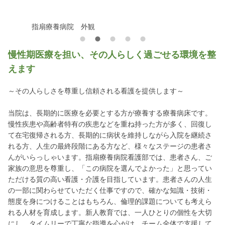
指扇療養病院 外観
慢性期医療を担い、その人らしく過ごせる環境を整
えます
～その人らしさを尊重し信頼される看護を提供します～
当院は、長期的に医療を必要とする方が療養する療養病床です。
慢性疾患や高齢者特有の疾患などを重ね持った方が多く、回復し
て在宅復帰される方、長期的に病状を維持しながら入院を継続さ
れる方、人生の最終段階にある方など、様々なステージの患者さ
んがいらっしゃいます。指扇療養病院看護部では、患者さん、ご
家族の意思を尊重し、「この病院を選んでよかった」と思ってい
ただける質の高い看護・介護を目指しています。患者さんの人生
の一部に関わらせていただく仕事ですので、確かな知識・技術・
態度を身につけることはもちろん、倫理的課題についても考えら
れる人材を育成します。新人教育では、一人ひとりの個性を大切
にし、タイムリーで丁寧な指導を心がけ、チーム全体で支援して