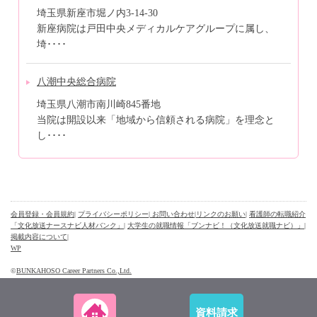
埼玉県新座市堀ノ内3-14-30
新座病院は戸田中央メディカルケアグループに属し、
埼････
八潮中央総合病院
埼玉県八潮市南川崎845番地
当院は開設以来「地域から信頼される病院」を理念と
し････
会員登録・会員規約
|
プライバシーポリシー
| お問い合わせ
|
リンクのお願い
|
看護師の転職紹介
「文化放送ナースナビ人材バンク」
|
大学生の就職情報「ブンナビ！（文化放送就職ナビ）」
|
掲載内容について
|
WP
©
BUNKAHOSO Career Partners Co.,Ltd.
資料請求