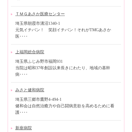
ＴＭＧあさか医療センター
埼玉県朝霞市溝沼1340-1
元気イチバン！ 笑顔イチバン！それがTMGあさか
医････
上福岡総合病院
埼玉県ふじみ野市福岡931
当院は昭和37年創設以来長きにわたり、地域の基幹
病････
みさと健和病院
埼玉県三郷市鷹野4-494-1
健和会は自然治癒力や自己闘病意欲を高めるために看
護････
新座病院