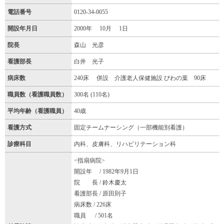
電話番号
0120-34-0055
開設年月日
2000年 10月 1日
院長
森山 光彦
看護部長
白井 光子
病床数
240床 併設 介護老人保健施設 びわの葉 90床
職員数（看護職員数）
300名 (110名)
平均年齢（看護職員）
40歳
看護方式
固定チームナーシング（一部機能別看護）
診療科目
内科、皮膚科、リハビリテーション科
<指扇病院>
開設年 / 1982年9月1日
院 長 / 鈴木慶太
看護部長 / 原田則子
病床数 / 226床
職員 / 501名