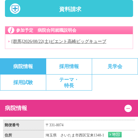
資料請求
参加予定 病院合同就職説明会
[群馬]2026/08/22(土)ビエント高崎ビッグキューブ
病院情報
採用情報
見学会
テーマ・
採用試験
特長
病院情報
郵便番号
〒331-0074
住所
埼玉県 さいたま市西区宝来1348-1