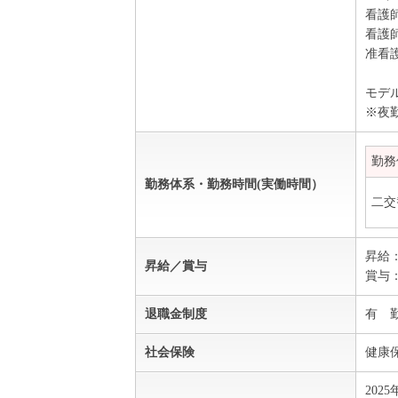
看護師
看護師
准看護
モデ
※夜
勤務
勤務体系・勤務時間(実働時間）
二交
昇給
昇給／賞与
賞与：
退職金制度
有 
社会保険
健康
202