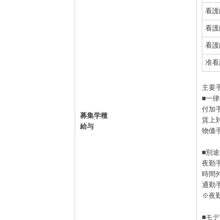
看護
看護
看護
准看
主要
■一
付加手
募集学種
賃上対
給与
物価手
■別
夜勤手
時間
通勤手
※夜
■モ