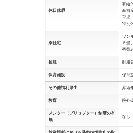
有給
休日休暇
産前
育児
特別
ワン
寮社宅
６畳
寮費2
被服
制服
保育施設
保育
その他福利厚生
昇給
教育
院外
メンター（プリセプター）制度の有
なし
無
就業場所における受動喫煙防止の取