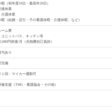
休暇（初年度10日・最高年20日）
産後休業
・介護休業
休暇（結婚・忌引・子の看護休暇・介護休暇、など）
ルーム寮
、ユニットバス、キッチン等
0,000円前後/月（光熱費自己負担）
貸与あり
室完備
年１回・マイカー通勤可
研修支援（TMG・看護協会・その他）