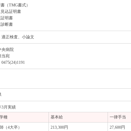
歴書（TMG書式）
業見込証明書
績証明書
康診断書
、適正検査、小論文
中央病院
担当宛
475(24)1191
県
5年3月実績
学種
基本給
一律手当
師（4大卒）
213,300円
27,600円