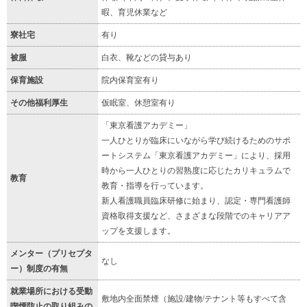
暇、育児休業など
寮社宅
有り
被服
白衣、靴などの貸与あり
保育施設
院内保育室有り
その他福利厚生
仮眠室、休憩室有り
「東京看護アカデミー」
一人ひとりが臨床にいながら学び続けるためのサポ
ートシステム「東京看護アカデミー」により、採用
時から一人ひとりの習熟度に応じたカリキュラムで
教育
教育・指導を行っています。
新人看護職員臨床研修に始まり、認定・専門看護師
資格取得支援など、さまざまな段階でのキャリアア
ップを支援します。
メンター（プリセプタ
なし
ー）制度の有無
就業場所における受動
敷地内全面禁煙（施設/建物/テナント等もすべて含
喫煙防止の取り組みの