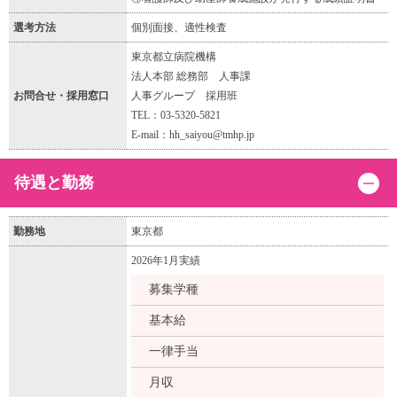
選考方法
個別面接、適性検査
東京都立病院機構
法人本部 総務部 人事課
お問合せ・採用窓口
人事グループ 採用班
TEL：03-5320-5821
E-mail：hh_saiyou@tmhp.jp
待遇と勤務
勤務地
東京都
2026年1月実績
募集学種
基本給
一律手当
月収