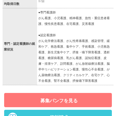
17日
均取得日数
●専門看護師
がん看護、小児看護、精神看護、急性・重症患者看
護、慢性疾患看護、在宅看護、災害看護
●認定看護師
がん化学療法看護、がん性疼痛看護、感染管理、緩
専門・認定看護師の就
和ケア、救急看護、集中ケア、手術看護、小児救急
業状況
看護、新生児集中ケア、摂食・嚥下障害看護、透析
看護、糖尿病看護、乳がん看護、認知症看護、皮
膚・排泄ケア、訪問看護、がん放射線療法看護、脳
卒中リハビリテーション看護、慢性心不全看護、が
ん薬物療法看護、クリティカルケア、在宅ケア、心
不全看護、腎不全看護、摂食嚥下障害看護
募集パンフを見る