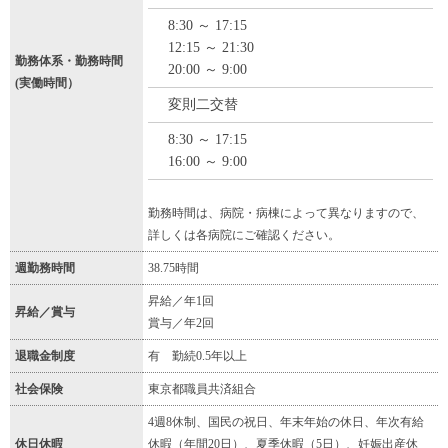
8:30 ～ 17:15
12:15 ～ 21:30
勤務体系・勤務時間
20:00 ～ 9:00
(実働時間）
変則二交替
8:30 ～ 17:15
16:00 ～ 9:00
勤務時間は、病院・病棟によって異なりますので、
詳しくは各病院にご確認ください。
週勤務時間
38.75時間
昇給／年1回
昇給／賞与
賞与／年2回
退職金制度
有 勤続0.5年以上
社会保険
東京都職員共済組合
4週8休制、国民の祝日、年末年始の休日、年次有給
休日休暇
休暇（年間20日）、夏季休暇（5日）、妊娠出産休