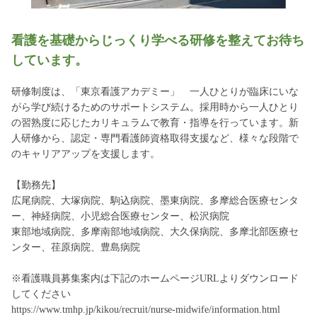
看護を基礎からじっくり学べる研修を整えてお待ち
しています。
研修制度は、「東京看護アカデミー」 一人ひとりが臨床にいな
がら学び続けるためのサポートシステム。採用時から一人ひとり
の習熟度に応じたカリキュラムで教育・指導を行っています。新
人研修から、認定・専門看護師資格取得支援など、様々な段階で
のキャリアアップを支援します。
【勤務先】
広尾病院、大塚病院、駒込病院、墨東病院、多摩総合医療センタ
ー、神経病院、小児総合医療センター、松沢病院
東部地域病院、多摩南部地域病院、大久保病院、多摩北部医療セ
ンター、荏原病院、豊島病院
※看護職員募集案内は下記のホームページURLよりダウンロード
してください
https://www.tmhp.jp/kikou/recruit/nurse-midwife/information.html