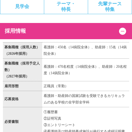
テーマ・
先輩ナース
見学会
特長
特集
採用情報
募集職種（採用人数）
看護師：450名（14病院全体）、助産師：15名（14病
（2026年採用）
院全体）
募集職種（採用予定人
看護師：470名程度（14病院全体）、助産師：20名程
数）
度（14病院全体）
（2027年採用）
雇用形態
正職員（常勤）
看護師・助産師の国家試験を受験できるカリキュラ
応募資格
ムのある学校の全学部全学科
①履歴書
②証明写真
必要書類
③エントリーシート
④看護師及び助産師養成施設が発行する成績証明書