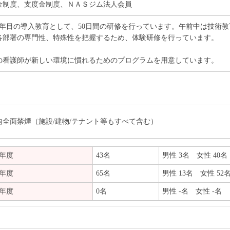
金制度、支度金制度、ＮＡＳジム法人会員
1年目の導入教育として、50日間の研修を行っています。午前中は技術
各部署の専門性、特殊性を把握するため、体験研修を行っています。
の看護師が新しい環境に慣れるためのプログラムを用意しています。
内全面禁煙（施設/建物/テナント等もすべて含む）
3年度
43名
男性 3名 女性 40名
4年度
65名
男性 13名 女性 52
5年度
0名
男性 -名 女性 -名