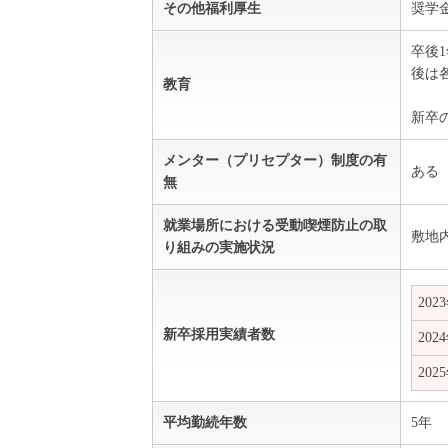
その他福利厚生
奨学
卒後
後は
教育
新卒
メンター（プリセプター）制度の有
ある
無
就業場所における受動喫煙防止の取
敷地
り組みの実施状況
202
新卒採用実績者数
202
202
平均勤続年数
5年