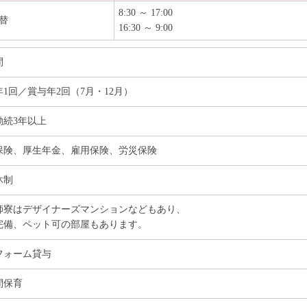
8:30 ～ 17:00
替
16:30 ～ 9:00
間
1回／賞与年2回（7月・12月）
勤続3年以上
保険、厚生年金、雇用保険、労災保険
休制
師寮はデザイナーズマンションなどもあり、
完備、ペット可の部屋もあります。
フォーム貸与
間保育