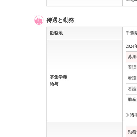
待遇と勤務
勤務地
千葉
202
募集
看護
募集学種
看護
給与
看護
助産
※諸
勤務