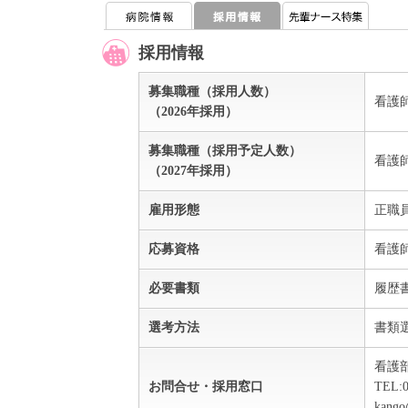
採用情報
募集職種（採用人数）
看護
（2026年採用）
募集職種（採用予定人数）
看護
（2027年採用）
雇用形態
正職
応募資格
看護
必要書類
履歴
選考方法
書類
看護
お問合せ・採用窓口
TEL:
kango@