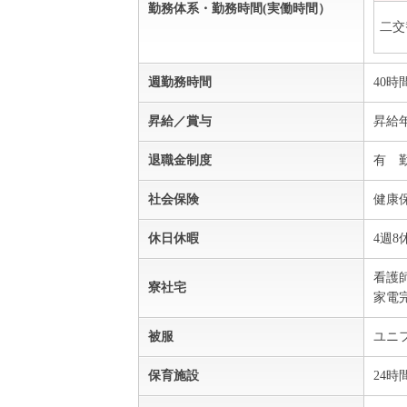
勤務体系・勤務時間(実働時間）
二交
週勤務時間
40時
昇給／賞与
昇給年
退職金制度
有 
社会保険
健康
休日休暇
4週8
看護
寮社宅
家電
被服
ユニ
保育施設
24時