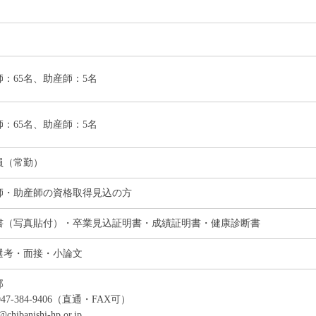
師：65名、助産師：5名
師：65名、助産師：5名
員（常勤）
師・助産師の資格取得見込の方
書（写真貼付）・卒業見込証明書・成績証明書・健康診断書
選考・面接・小論文
部
047-384-9406（直通・FAX可）
chibanishi-hp.or.jp