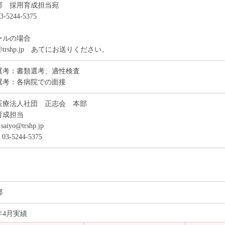
部 採用育成担当宛
3-5244-5375
ールの場合
yo@trshp.jp あてにお送りください。
選考：書類選考、適性検査
選考：各病院での面接
医療法人社団 正志会 本部
育成担当
saiyo@trshp.jp
03-5244-5375
都
3年4月実績