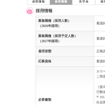
採用情報
募集職種（採用人数）
看護
（2026年採用）
募集職種（採用予定人数）
看護
（2027年採用）
雇用形態
正職
応募資格
看護
カラ
ご用
［提
①郵
〒10
必要書類
社会