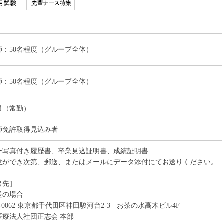
師：50名程度（グループ全体）
師：50名程度（グループ全体）
員（常勤）
師免許取得見込み者
ー写真付き履歴書、卒業見込証明書、成績証明書
意ができ次第、郵送、またはメールにデータ添付にてお送りください。
出先］
送の場合
1-0062 東京都千代田区神田駿河台2-3 お茶の水高木ビル4F
医療法人社団正志会 本部