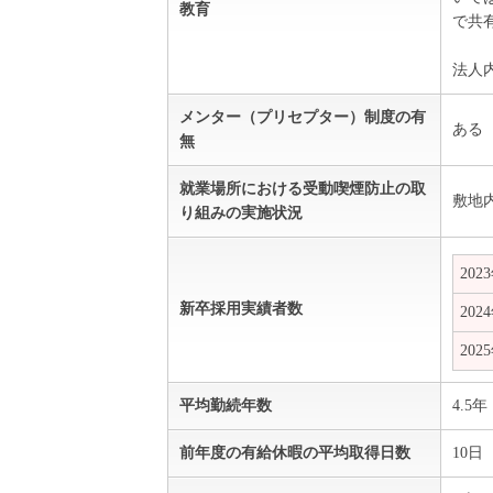
教育
で共
法人
メンター（プリセプター）制度の有
ある
無
就業場所における受動喫煙防止の取
敷地
り組みの実施状況
202
新卒採用実績者数
202
202
平均勤続年数
4.5年
前年度の有給休暇の平均取得日数
10日