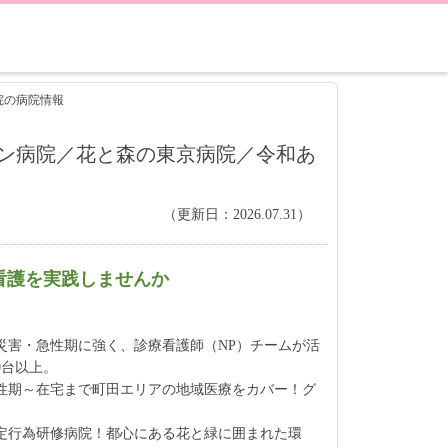
院の病院情報
ン病院／花と森の東京病院／令和あ
（更新日：2026.07.31）
看護を実践しませんか
・災害・急性期に強く、診療看護師（NP）チームが活
0台以上。
急性期～在宅まで町田エリアの地域医療をカバー！グ
。
特定行為研修病院！都心にある花と緑に囲まれた環