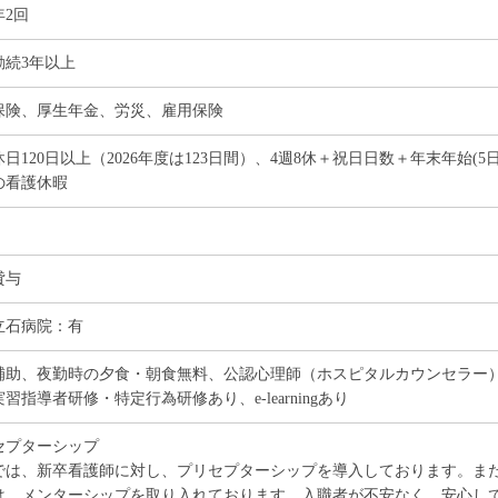
年2回
勤続3年以上
保険、厚生年金、労災、雇用保険
日120日以上（2026年度は123日間）、4週8休＋祝日日数＋年末年始
の看護休暇
貸与
立石病院：有
補助、夜勤時の夕食・朝食無料、公認心理師（ホスピタルカウンセラー
習指導者研修・特定行為研修あり、e-learningあり
セプターシップ
では、新卒看護師に対し、プリセプターシップを導入しております。ま
は、メンターシップを取り入れております。入職者が不安なく、安心し