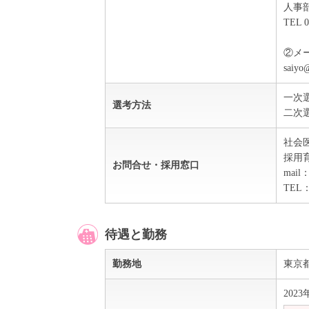
人事
TEL 0
②メ
sai
一次
選考方法
二次
社会
採用
お問合せ・採用窓口
mail：
TEL：
待遇と勤務
勤務地
東京
202