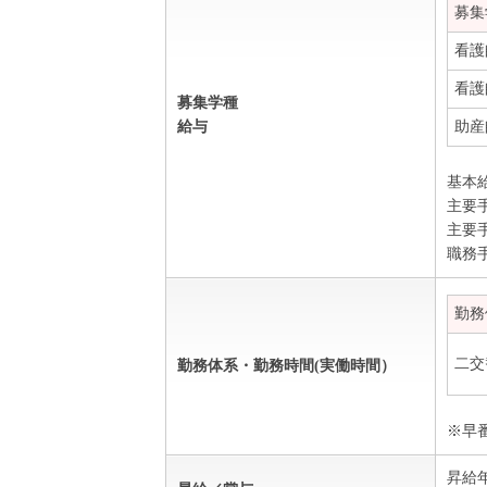
募集
看護
看護
募集学種
給与
助産
基本給
主要手
主要
職務
勤務
二交
勤務体系・勤務時間(実働時間）
※早
昇給