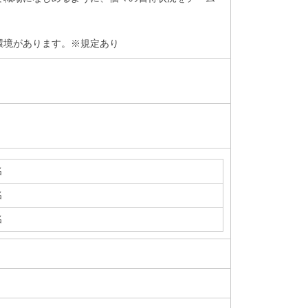
環境があります。※規定あり
名
名
名