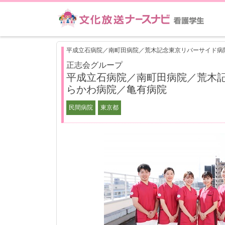
平成立石病院／南町田病院／荒木記念東京リバーサイド病
正志会グループ
平成立石病院／南町田病院／荒木
らかわ病院／亀有病院
民間病院
東京都