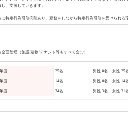
有し、支援していきます。
内に特定行為研修病院あり。勤務をしながら特定行為研修を受けられる
内全面禁煙（施設/建物/テナント等もすべて含む）
3年度
25名
男性 0名 女性 25
4年度
14名
男性 0名 女性 14
5年度
34名
男性 3名 女性 31