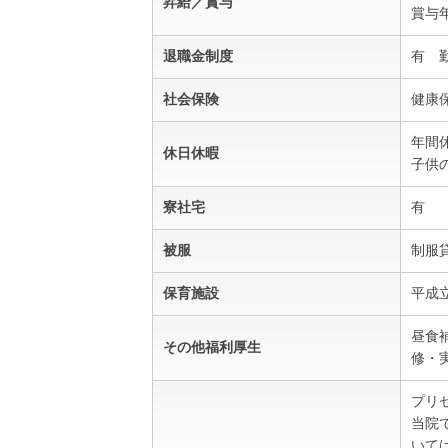
昇給／賞与
賞与
退職金制度
有 
社会保険
健康
年間休
休日休暇
子供
寮社宅
有
被服
制服
保育施設
平成
昼食
その他福利厚生
修・実
プリ
当院
いて