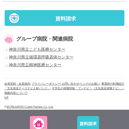
資料請求
グループ病院・関連病院
神奈川県立こども医療センター
神奈川県立循環器呼吸器病センター
神奈川県立精神医療センター
会員登録・会員規約
|
プライバシーポリシー
| お問い合わせ
|
リンクのお願い
|
看護師の転職紹介
「文化放送ナースナビ人材バンク」
|
大学生の就職情報「ブンナビ！（文化放送就職ナビ）」
|
掲載内容について
|
WP
©
BUNKAHOSO Career Partners Co.,Ltd.
資料請求