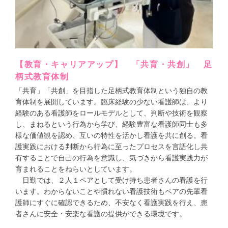
【教育・キャリアアップ】 「共育・共創」 足
柄式教育体制
「共育」「共創」を目指した足柄式教育体制という独自の教
育体制を展開しています。臨床経験の少ない看護師は、より
経験のある看護師をロールモデルとして、判断や技術を観察
し、まねるという行為から学び、経験豊富な看護師同士も多
様な価値観を認め、互いの特性を活かし看護を共に創る。看
護実践における判断から行為に至ったプロセスを言語化し共
有することで自己の行為を意識し、気づきから看護実践力が
育まれることをねらいとしています。
日勤では、２人１ペアとして受け持ち患者さんの看護を行
います。わからないことや慣れない看護技術もペアの先輩看
護師にすぐに確認できるため、不安なく看護実践を行え、患
者さんに安全・安楽な看護の提供ができる環境です。