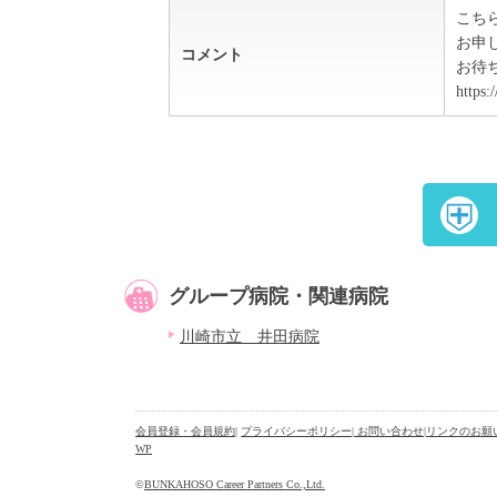
こち
お申
コメント
お待
https:
グループ病院・関連病院
川崎市立 井田病院
会員登録・会員規約
|
プライバシーポリシー
| お問い合わせ
|
リンクのお願
WP
©
BUNKAHOSO Career Partners Co.,Ltd.