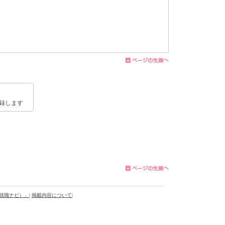
録します
就職ナビ）」
|
掲載内容について
|