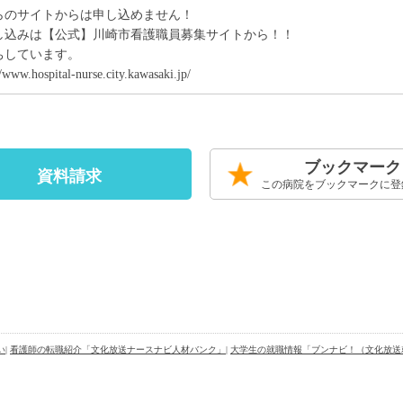
らのサイトからは申し込めません！
し込みは【公式】川崎市看護職員募集サイトから！！
ちしています。
//www.hospital-nurse.city.kawasaki.jp/
ブックマーク
資料請求
この病院をブックマークに登
い
|
看護師の転職紹介「文化放送ナースナビ人材バンク」
|
大学生の就職情報「ブンナビ！（文化放送