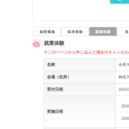
就業体験
※このページから申し込んだ場合のキャンセル
名称
令和
会場（住所）
神奈川
受付日程
2026/
202
実施日程
202