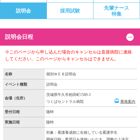
先輩ナース
説明会
採用試験
特集
説明会日程
※このページから申し込んだ場合のキャンセルは直接病院に連絡
してください。このページからキャンセルはできません。
名称
個別ＷＥＢ説明会
イベント種類
説明会
茨城県牛久市柏田町1589-3
会場（住所）
つくばセントラル病院
乗換案内
受付日程
随時
実施日程
随時
対象：看護養成校に在籍している看護学生
開催日時：希望日を連絡いただき、調整の上決定