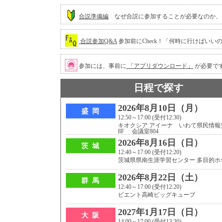
合説準備編
なぜ合説に参加することが必要なのか、
合説参加Q&A
参加前にCheck！「何時に行けばい
参加には、事前に
「アプリダウンロード」
が必要で
日程で探す
2026年8月10日（月）
盛 岡
12:50～17:00 (受付12:30)
キオクシア アイーナ いわて県民情報
8F 会議室804
2026年8月16日（日）
茨 城
12:40～17:00 (受付12:20)
茨城県県南生涯学習センター 多目的ホ
2026年8月22日（土）
群 馬
12:40～17:00 (受付12:20)
ビエント高崎ビッグキューブ
2027年1月17日（日）
大 阪
14:00～17:00 (受付13:30)