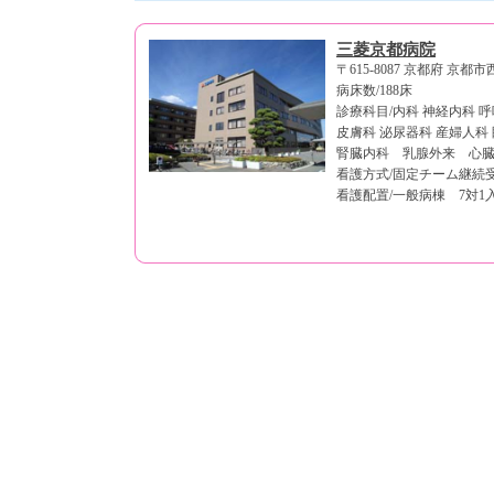
三菱京都病院
〒615-8087 京都府 京
病床数/188床
診療科目/内科 神経内科 
皮膚科 泌尿器科 産婦人科
腎臓内科 乳腺外来 心
看護方式/固定チーム継続
看護配置/一般病棟 7対1