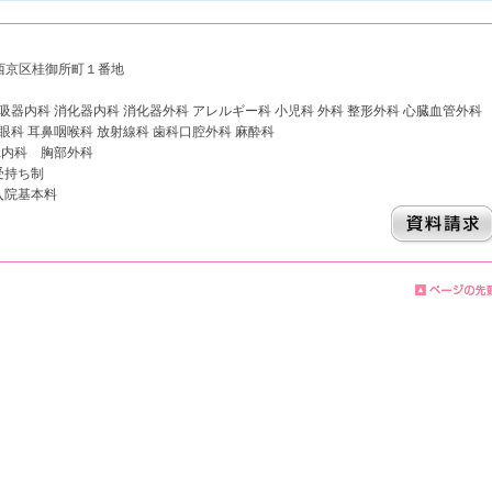
都市西京区桂御所町１番地
呼吸器内科 消化器内科 消化器外科 アレルギー科 小児科 外科 整形外科 心臓血管外科
 眼科 耳鼻咽喉科 放射線科 歯科口腔外科 麻酔科
臓内科 胸部外科
受持ち制
入院基本料