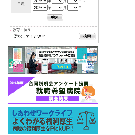
年
月
日～
日程
年
月
日
教育・特長