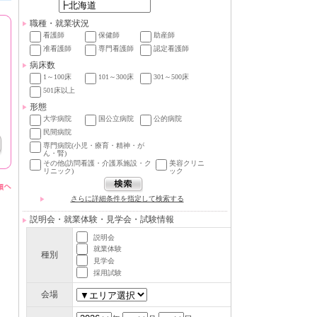
職種・就業状況
看護師
保健師
助産師
准看護師
専門看護師
認定看護師
病床数
1～100床
101～300床
301～500床
501床以上
形態
大学病院
国公立病院
公的病院
民間病院
専門病院(小児・療育・精神・が
ん・腎)
その他(訪問看護・介護系施設・ク
美容クリニ
リニック)
ック
さらに詳細条件を指定して検索する
説明会・就業体験・見学会・試験情報
説明会
就業体験
種別
見学会
採用試験
会場