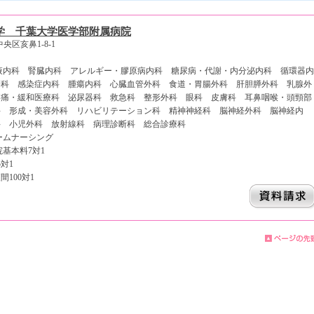
学 千葉大学医学部附属病院
中央区亥鼻1-8-1
液内科 腎臓内科 アレルギー・膠原病内科 糖尿病・代謝・内分泌内科 循環器内
療科 感染症内科 腫瘍内科 心臓血管外科 食道・胃腸外科 肝胆膵外科 乳腺外
疼痛・緩和医療科 泌尿器科 救急科 整形外科 眼科 皮膚科 耳鼻咽喉・頭頸部
科 形成・美容外科 リハビリテーション科 精神神経科 脳神経外科 脳神経内
科 小児外科 放射線科 病理診断科 総合診療科
ームナーシング
基本料7対1
対1
100対1