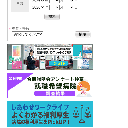
年
月
日～
日程
年
月
日
教育・特長