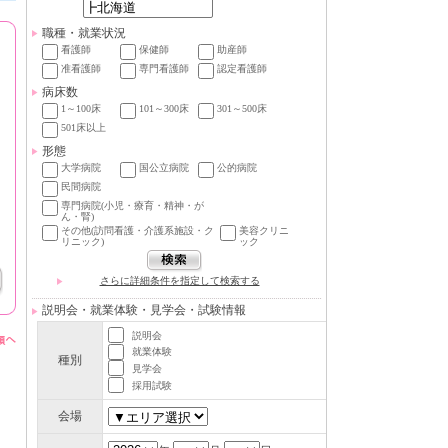
職種・就業状況
看護師
保健師
助産師
准看護師
専門看護師
認定看護師
病床数
1～100床
101～300床
301～500床
501床以上
形態
大学病院
国公立病院
公的病院
民間病院
専門病院(小児・療育・精神・が
ん・腎)
その他(訪問看護・介護系施設・ク
美容クリニ
リニック)
ック
さらに詳細条件を指定して検索する
説明会・就業体験・見学会・試験情報
説明会
就業体験
種別
見学会
採用試験
会場