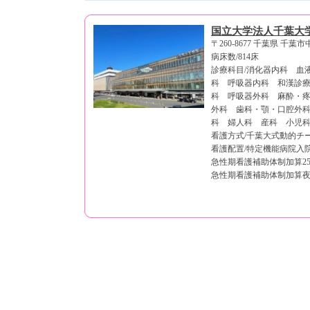
国立大学法人千葉大
〒260-8677 千葉県 千葉市
病床数/814床
診療科目/消化器内科 血
科 呼吸器内科 和漢診
科 呼吸器外科 麻酔・
外科 歯科・顎・口腔外
科 婦人科 産科 小児
看護方式/千葉大式動的チ
看護配置/特定機能病院入院
急性期看護補助体制加算25
急性期看護補助体制加算夜間