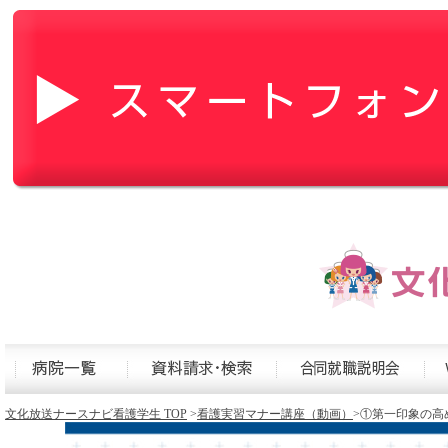
文化放送ナースナビ看護学生 TOP
>
看護実習マナー講座（動画）
>①第一印象の高