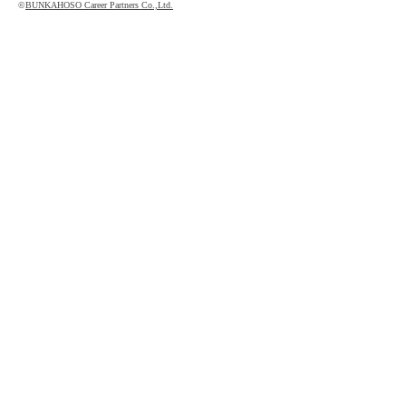
©
BUNKAHOSO Career Partners Co.,Ltd.