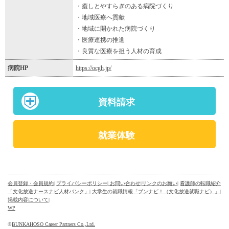
・癒しとやすらぎのある病院づくり
・地域医療へ貢献
・地域に開かれた病院づくり
・医療連携の推進
・良質な医療を担う人材の育成
病院HP
https://ocgh.jp/
資料請求
就業体験
会員登録・会員規約
|
プライバシーポリシー
| お問い合わせ
|
リンクのお願い
|
看護師の転職紹介
「文化放送ナースナビ人材バンク」
|
大学生の就職情報「ブンナビ！（文化放送就職ナビ）」
|
掲載内容について
|
WP
©
BUNKAHOSO Career Partners Co.,Ltd.