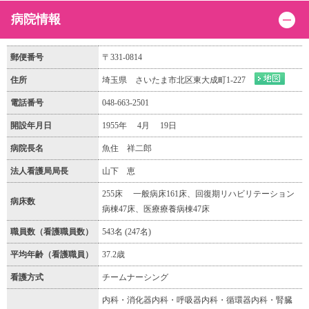
病院情報
郵便番号
〒331-0814
住所
埼玉県 さいたま市北区東大成町1-227
電話番号
048-663-2501
開設年月日
1955年 4月 19日
病院長名
魚住 祥二郎
法人看護局局長
山下 恵
255床 一般病床161床、回復期リハビリテーション
病床数
病棟47床、医療療養病棟47床
職員数（看護職員数）
543名 (247名)
平均年齢（看護職員）
37.2歳
看護方式
チームナーシング
内科・消化器内科・呼吸器内科・循環器内科・腎臓