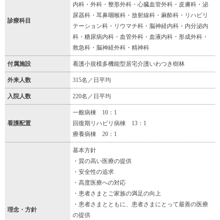
内科・外科・整形外科・心臓血管外科・皮膚科・泌
尿器科・耳鼻咽喉科・放射線科・麻酔科・リハビリ
診療科目
テーション科・リウマチ科・脳神経内科・内分泌内
科・糖尿病内科・血管外科・血液内科・形成外科・
救急科・脳神経外科・精神科
付属施設
看護小規模多機能型居宅介護いわつき樹林
外来人数
315名／日平均
入院人数
220名／日平均
一般病棟 10：1
看護配置
回復期リハビリ病棟 13：1
療養病棟 20：1
基本方針
・質の高い医療の提供
・安全性の追求
・高度医療への対応
・患者さまとご家族の満足の向上
・患者さまとともに、患者さまにとって最善の医療
理念・方針
の提供