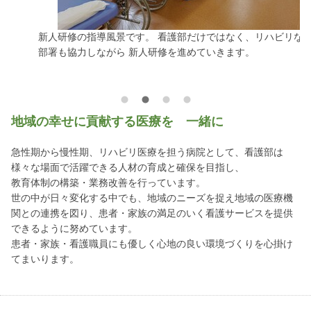
新人研修の指導風景です。 看護部だけではなく、リハビリなど他
部
部署も協力しながら 新人研修を進めていきます。
で
ほ
地域の幸せに貢献する医療を 一緒に
急性期から慢性期、リハビリ医療を担う病院として、看護部は
様々な場面で活躍できる人材の育成と確保を目指し、
教育体制の構築・業務改善を行っています。
世の中が日々変化する中でも、地域のニーズを捉え地域の医療機
関との連携を図り、患者・家族の満足のいく看護サービスを提供
できるように努めています。
患者・家族・看護職員にも優しく心地の良い環境づくりを心掛け
てまいります。