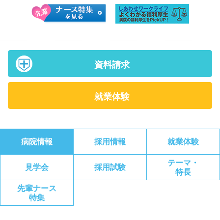
資料請求
就業体験
病院情報
採用情報
就業体験
テーマ・
見学会
採用試験
特長
先輩ナース
特集