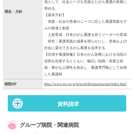
員として、社会ニーズを見据えたがん看護の発展に
努める。
理念・方針
【基本方針】
実践：社会や患者のニーズに応じた看護実践モデ
ルの推進と創造
人材育成：日本のがん看護を担うリーダーの育成
研究：看護実践の成果を明らかにし、患者および
社会に還元できるがん看護を追求する
【目指す看護師像】日本のがん医療における当院の
役割を自覚するとともに、幅広い知識・高度な技
術・豊かな人間性を統合し、看護専門職として自律
した看護師
病院HP
https://www.ncc.go.jp/jp/ncch/division/nursing/index.html
資料請求
グループ病院・関連病院