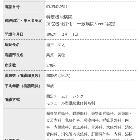
電話番号
03-3542-2511
特定機能病院
施設認定・第三者認定
病院機能評価 一般病院3 ver.2認定
開設年月日
1962年 2月 1日
病院長名
瀬戸 泰之
看護部長名
栗原 美穂
病床数
578床
職員数（看護職員数）
2000名 (670名)
平均年齢（看護職員）
30歳
固定チームナーシング
看護方式
モジュール型継続受け持ち制
脳脊髄腫瘍科、眼腫瘍科、頭頸部腫瘍科、頭頚部・
食道内科、乳腺外科、腫瘍内科、呼吸器外科・内
科・内視鏡科、食道外科、胃外科、大腸外科、消化
管内科、消化管内視鏡科、肝胆膵外科・内科、泌尿