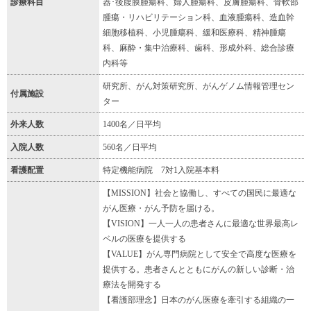
診療科目
器･後腹膜腫瘍科、婦人腫瘍科、皮膚腫瘍科、骨軟部
腫瘍・リハビリテーション科、血液腫瘍科、造血幹
細胞移植科、小児腫瘍科、緩和医療科、精神腫瘍
科、麻酔・集中治療科、歯科、形成外科、総合診療
内科等
研究所、がん対策研究所、がんゲノム情報管理セン
付属施設
ター
外来人数
1400名／日平均
入院人数
560名／日平均
看護配置
特定機能病院 7対1入院基本料
【MISSION】社会と協働し、すべての国民に最適な
がん医療・がん予防を届ける。
【VISION】一人一人の患者さんに最適な世界最高レ
ベルの医療を提供する
【VALUE】がん専門病院として安全で高度な医療を
提供する。患者さんとともにがんの新しい診断・治
療法を開発する
【看護部理念】日本のがん医療を牽引する組織の一