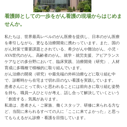
看護師としての一歩をがん看護の現場からはじめま
せんか。
私たちは、世界最高レベルのがん医療を提供し、日本のがん医療
を牽引しながら、更なる治療開発に携わっています。また、国の
がん対策で重要課題とされている、希少がんや難治がん、小児・
AYA世代のがん、高齢者のがん、就学・就労支援、アピアランス
ケアなどの多分野において、臨床実践、治療開発（研究）、人材
育成に多職種で積極的に取り組んでいます。
がん治療の開発（研究）や最先端の外科治療などに取り組む中
で、診断時から在宅まで切れ目のない看護を実践しています。
患者さんにとって良いと思われることには前向きに取り組む姿勢
を持ち、職員一人ひとりが考え、話し合って解決していくという
「創造する」気風があります。
私達は、患者さん・ご家族、働くスタッフ、研修に来られる方な
ど、当院に来られるすべての人に「ここに来てよかった」と思っ
てもらえるがん診療・看護を目指しています。