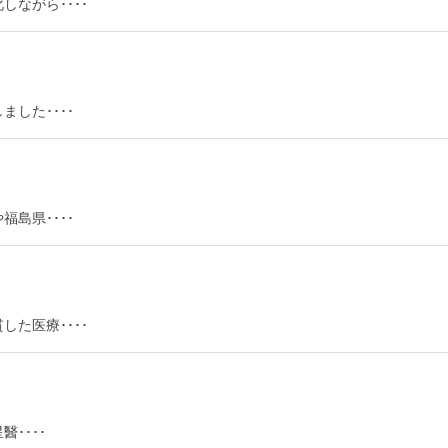
ながら････
した････
島県････
た医療････
････