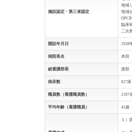
地域
施設認定・第三者認定
地域
DPC
臨床
二次
開設年月日
192
病院長名
本田
総看護部長
渡部
病床数
827
職員数（看護職員数）
218
平均年齢（看護職員）
41歳
１）