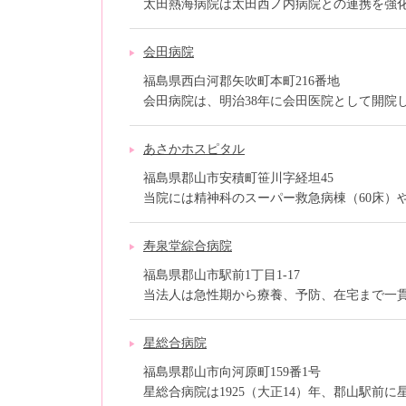
太田熱海病院は太田西ノ内病院との連携を強化し
会田病院
福島県西白河郡矢吹町本町216番地
会田病院は、明治38年に会田医院として開院しま
あさかホスピタル
福島県郡山市安積町笹川字経坦45
当院には精神科のスーパー救急病棟（60床）や福
寿泉堂綜合病院
福島県郡山市駅前1丁目1-17
当法人は急性期から療養、予防、在宅まで一貫し
星総合病院
福島県郡山市向河原町159番1号
星総合病院は1925（大正14）年、郡山駅前に星醫