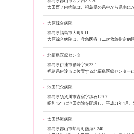
福島県郡山市西ノ内2-5-20
太田西ノ内病院は、福島県の県中から県南にかけ
大原綜合病院
福島県福島市大町6-11
大原綜合病院は、救急医療（二次救急指定病院）
北福島医療センター
福島県伊達市箱崎字東23-1
福島県伊達市に位置する北福島医療センターは、
池田記念病院
福島県須賀川市森宿字狐石129-7
昭和46年に池田病院を開設し、平成31年4月、池
太田熱海病院
福島県郡山市熱海町熱海5-240