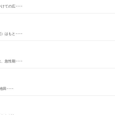
ての広････
はもと････
急性期････
田････