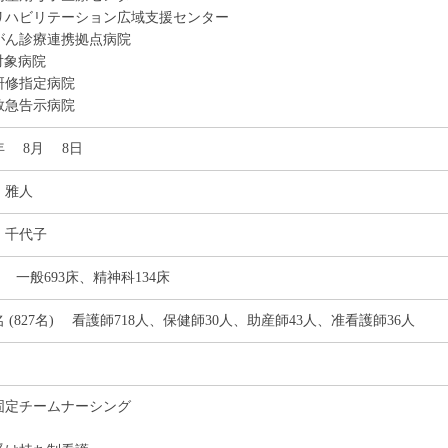
リハビリテーション広域支援センター
がん診療連携拠点病院
対象病院
研修指定病院
救急告示病院
8年 8月 8日
 雅人
 千代子
床 一般693床、精神科134床
7名 (827名) 看護師718人、保健師30人、助産師43人、准看護師36人
固定チームナーシング