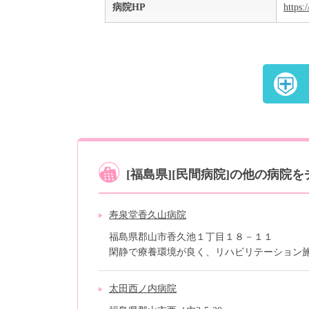
病院HP
https:
[福島県][民間病院]の他の病院
寿泉堂香久山病院
福島県郡山市香久池１丁目１８－１１
閑静で療養環境が良く、リハビリテーション施設
太田西ノ内病院