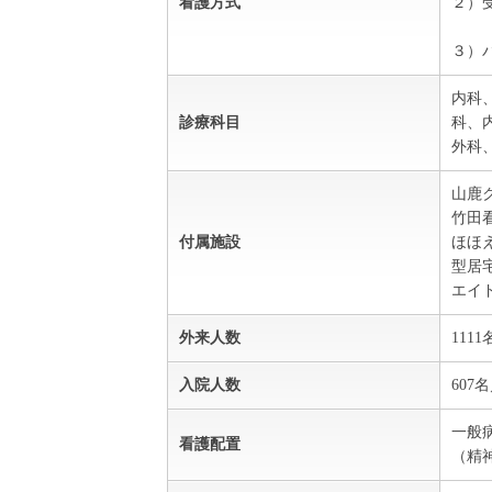
看護方式
２）
３）
内科
診療科目
科、
外科
山鹿
竹田
付属施設
ほほ
型居
エイ
外来人数
111
入院人数
607
一般病
看護配置
（精神