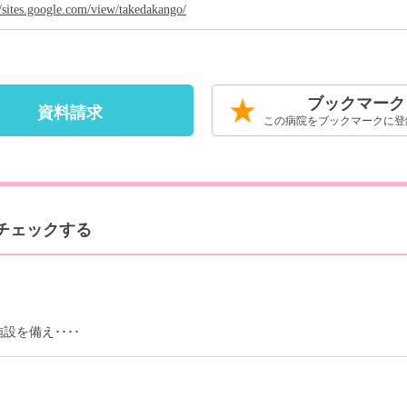
//sites.google.com/view/takedakango/
ブックマーク
資料請求
この病院をブックマークに登
をチェックする
を備え････