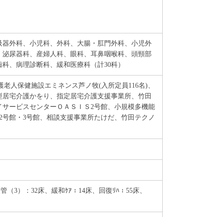
吸器外科、小児科、外科、大腸・肛門外科、小児外
、泌尿器科、産婦人科、眼科、耳鼻咽喉科、頭頸部
科、病理診断科、緩和医療科（計30科）
老人保健施設エミネンス芦ノ牧(入所定員116名)、
型居宅介護かをり、指定居宅介護支援事業所、竹田
イサービスセンターＯＡＳＩＳ2号館、小規模多機能
2号館・3号館、相談支援事業所たけだ、竹田テクノ
管（3）：32床、緩和ｹｱ：14床、回復ﾘﾊ：55床、