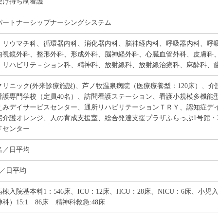
受け持ち制看護
パートナーシップナーシングシステム
、リウマチ科、循環器内科、消化器内科、脳神経内科、呼吸器内科、呼
内視鏡外科、整形外科、形成外科、脳神経外科、心臓血管外科、皮膚科
、リハビリテ－ション科、精神科、放射線科、放射線治療科、麻酔科、歯
クリニック(外来診療施設)、芦ノ牧温泉病院（医療療養型：120床）、介護
看護専門学校（定員40名）、訪問看護ステーション、看護小規模多機能
えみデイサービスセンター、通所リハビリテーションＴＲＹ、認知症デ
宅介護オレンジ、人の育成支援室、総合発達支援プラザふらっぷ1号館・
ドセンター
1名／日平均
名／日平均
棟入院基本料1：546床、ICU：12床、HCU：28床、NICU：6床、小児入
科）15:1 86床 精神科救急:48床