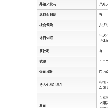
昇給／賞与
昇給
退職金制度
有
社会保険
共済
年次
休日休暇
児休
寮社宅
有
被服
ユニ
保育施設
院内
各種
その他福利厚生
全国
兵庫
ア開
教育