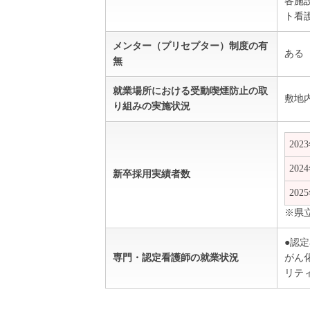
各施
ト看
メンター（プリセプター）制度の有
ある
無
就業場所における受動喫煙防止の取
敷地
り組みの実施状況
202
202
新卒採用実績者数
202
※県
●認
専門・認定看護師の就業状況
がん
リテ