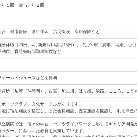
／年１回 賞与／年２回
組合、健康保険、厚生年金、労災保険、雇用保険など
有給休暇（20日、4月新規採用者は15日）、特別休暇（夏季、結婚、忌
業制度、育児短時間勤務制度など
フォーム・シューズなどを貸与
保育所（尼崎（24時間）、西宮、加古川、はり姫、淡路、こころ、こど
スポーツクラブ、文化サークルがあります。
各地に宿泊施設を指定し、また会員施設、直営施設を開設し、利用料金
県立病院では、個々の学習ニーズやライフワークに応じてキャリア開発
発ラダー」に基づいた教育を実施しています。