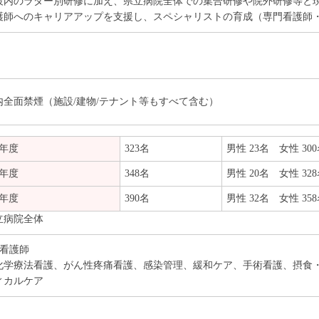
設内のラダー別研修に加え、県立病院全体での集合研修や院外研修等と
護師へのキャリアアップを支援し、スペシャリストの育成（専門看護師
内全面禁煙（施設/建物/テナント等もすべて含む）
3年度
323名
男性 23名 女性 30
4年度
348名
男性 20名 女性 32
5年度
390名
男性 32名 女性 35
立病院全体
定看護師
化学療法看護、がん性疼痛看護、感染管理、緩和ケア、手術看護、摂食
ィカルケア