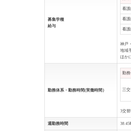
看護
看護
募集学種
給与
看護
神戸
地域
ほか
勤務
三交
勤務体系・勤務時間(実働時間）
3交
週勤務時間
38.4