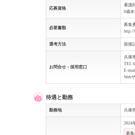
看護
応募資格
0歳
募集
必要書類
http:/
選考方法
面接
兵庫
TEL:
お問合せ・採用窓口
E-mai
Webサイ
待遇と勤務
勤務地
兵庫
202
募集