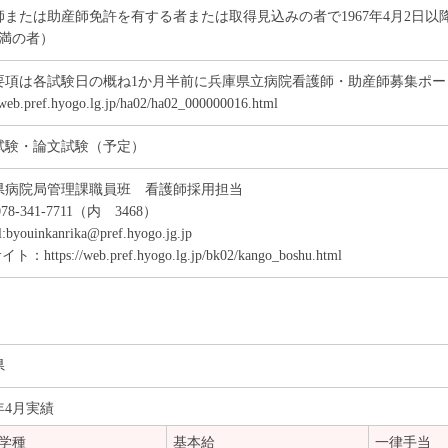
師または助産師免許を有する者または取得見込みの者で1967年4月2日以降
未満の者）
要項は各試験日の概ね1か月半前に兵庫県立病院看護師・助産師募集ポー
/web.pref.hyogo.lg.jp/ha02/ha02_000000016.html
試験・論文試験（予定）
県病院局管理課職員班 看護師採用担当
078-341-7711（内 3468）
l:byouinkanrika@pref.hyogo.jg.jp
ト：https://web.pref.hyogo.lg.jp/bk02/kango_boshu.html
県
4年4月実績
学種
基本給
一律手当