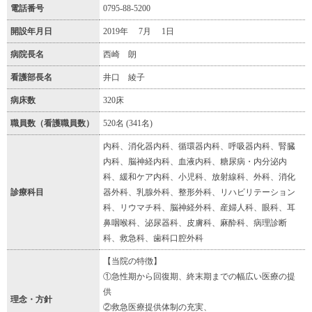
電話番号
0795-88-5200
開設年月日
2019年 7月 1日
病院長名
西崎 朗
看護部長名
井口 綾子
病床数
320床
職員数（看護職員数）
520名 (341名)
内科、消化器内科、循環器内科、呼吸器内科、腎臓
内科、脳神経内科、血液内科、糖尿病・内分泌内
科、緩和ケア内科、小児科、放射線科、外科、消化
診療科目
器外科、乳腺外科、整形外科、リハビリテーション
科、リウマチ科、脳神経外科、産婦人科、眼科、耳
鼻咽喉科、泌尿器科、皮膚科、麻酔科、病理診断
科、救急科、歯科口腔外科
【当院の特徴】
①急性期から回復期、終末期までの幅広い医療の提
供
理念・方針
②救急医療提供体制の充実、