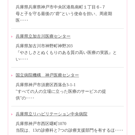
兵庫県兵庫県神戸市中央区港島南町１丁目６-７
母と子を守る最後の“砦”という使命を担い、周産期
医････
兵庫県立加古川医療センター
兵庫県加古川市神野町神野203
『やさしさとぬくもりのある質の高い医療の実践』と
い････
国立病院機構 神戸医療センター
兵庫県神戸市須磨区西落合3-1-1
"すべての人の立場に立った医療のサービスの提
供”の････
兵庫県立リハビリテーション中央病院
兵庫県神戸市西区曙町1070
当院は、13の診療科と7つの診療支援部門を有するほ････