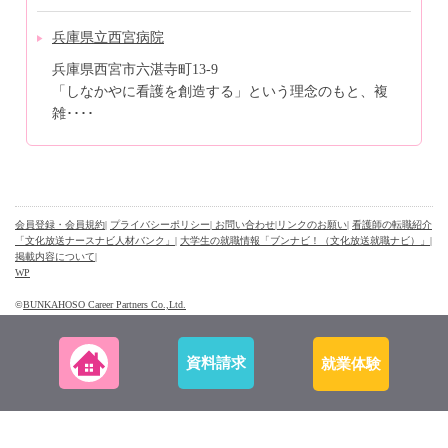
兵庫県立西宮病院
兵庫県西宮市六湛寺町13-9
「しなかやに看護を創造する」という理念のもと、複
雑････
会員登録・会員規約
|
プライバシーポリシー
| お問い合わせ
|
リンクのお願い
|
看護師の転職紹介
「文化放送ナースナビ人材バンク」
|
大学生の就職情報「ブンナビ！（文化放送就職ナビ）」
|
掲載内容について
|
WP
©
BUNKAHOSO Career Partners Co.,Ltd.
資料請求
就業体験