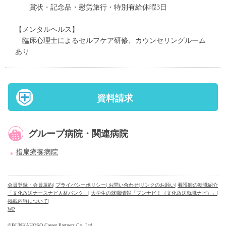
賞状・記念品・慰労旅行・特別有給休暇3日
【メンタルヘルス】
臨床心理士によるセルフケア研修、カウンセリングルーム
あり
資料請求
グループ病院・関連病院
指扇療養病院
会員登録・会員規約
|
プライバシーポリシー
| お問い合わせ
|
リンクのお願い
|
看護師の転職紹介
「文化放送ナースナビ人材バンク」
|
大学生の就職情報「ブンナビ！（文化放送就職ナビ）」
|
掲載内容について
|
WP
©
BUNKAHOSO Career Partners Co.,Ltd.