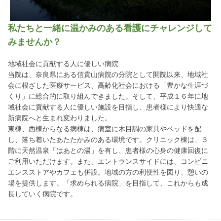
私たちと一緒に温かみのある看護にチャレンジして
みませんか？
地域社会に貢献する人に優しい病院
当院は、奈良県にある信貴山病院の分院として開院以来、地域社
会に根ざした医療サービス、高齢化社会における「豊かな生涯づ
くり」に総合的に取り組んできました。そして、平成１６年に地
域社会に貢献する人に優しい施設を目指し、患者様により快適な
新病院へと生まれ変わりました。
東棟、西棟からなる病棟は、病室に木目調の家具やベッドを配
し、落ち着いたあたたかみのある環境です。クリニック棟は、３
階に天然温泉「はあとの湯」を有し、患者様の心身の健康回復に
ご利用いただけます。また、エントランスサイドには、コンビニ
エンスストアやカフェも併設。地域の方の利便性を図り、憩いの
場を提供します。「求められる病院」を目指して、これからも成
長していく病院です。