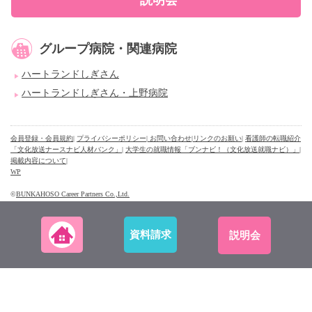
グループ病院・関連病院
ハートランドしぎさん
ハートランドしぎさん・上野病院
会員登録・会員規約
|
プライバシーポリシー
| お問い合わせ
|
リンクのお願い
|
看護師の転職紹介
「文化放送ナースナビ人材バンク」
|
大学生の就職情報「ブンナビ！（文化放送就職ナビ）」
|
掲載内容について
|
WP
©
BUNKAHOSO Career Partners Co.,Ltd.
資料請求
説明会