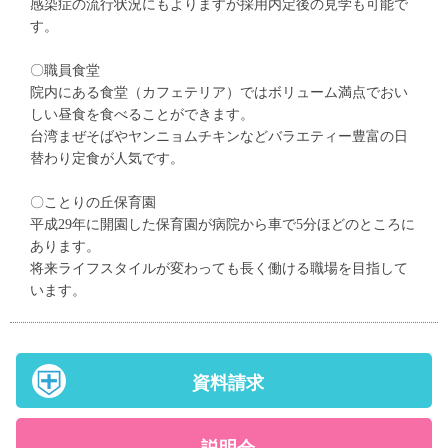
感染症の流行状況にもよりますが採用内定後の見学も可能で
す。
〇職員食堂
院内にある食堂（カフェテリア）ではボリューム満点でおい
しい昼食を食べることができます。
台湾まぜそばやヤンニョムチキンなどバラエティー豊富の日
替わり定食が人気です。
〇ことりの丘保育園
平成29年に開園した保育園が病院から車で5分ほどのところに
あります。
将来ライフスタイルが変わっても長く働ける職場を目指して
います。
資料請求
説明会