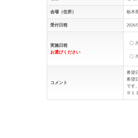
会場（住所）
栃木県
受付日程
2026/
2
実施日程
お選びください
2
希望
希望
コメント
です
※１