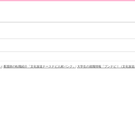
い
|
看護師の転職紹介「文化放送ナースナビ人材バンク」
|
大学生の就職情報「ブンナビ！（文化放送