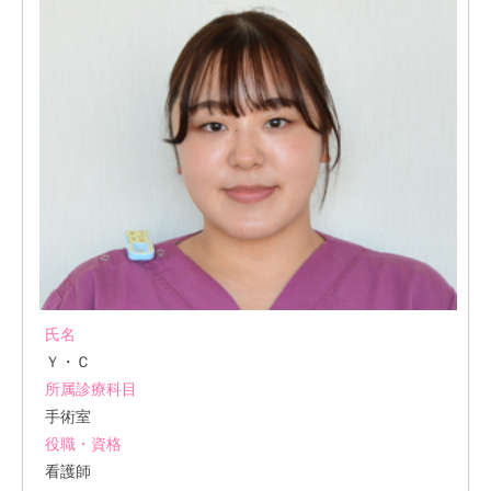
氏名
Ｙ・Ｃ
所属診療科目
手術室
役職・資格
看護師