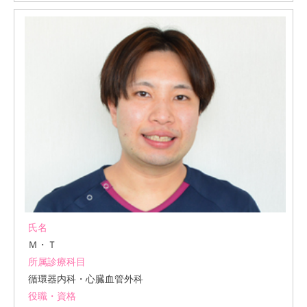
氏名
Ｍ・Ｔ
所属診療科目
循環器内科・心臓血管外科
役職・資格