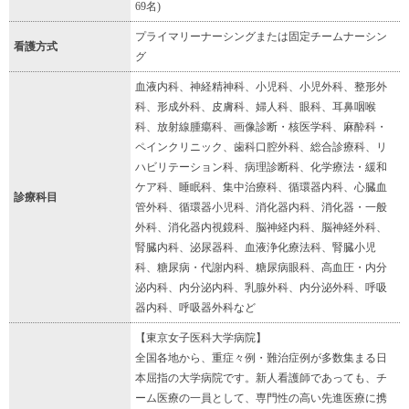
69名)
プライマリーナーシングまたは固定チームナーシン
看護方式
グ
血液内科、神経精神科、小児科、小児外科、整形外
科、形成外科、皮膚科、婦人科、眼科、耳鼻咽喉
科、放射線腫瘍科、画像診断・核医学科、麻酔科・
ペインクリニック、歯科口腔外科、総合診療科、リ
ハビリテーション科、病理診断科、化学療法・緩和
ケア科、睡眠科、集中治療科、循環器内科、心臓血
診療科目
管外科、循環器小児科、消化器内科、消化器・一般
外科、消化器内視鏡科、脳神経内科、脳神経外科、
腎臓内科、泌尿器科、血液浄化療法科、腎臓小児
科、糖尿病・代謝内科、糖尿病眼科、高血圧・内分
泌内科、内分泌内科、乳腺外科、内分泌外科、呼吸
器内科、呼吸器外科など
【東京女子医科大学病院】
全国各地から、重症々例・難治症例が多数集まる日
本屈指の大学病院です。新人看護師であっても、チ
ーム医療の一員として、専門性の高い先進医療に携