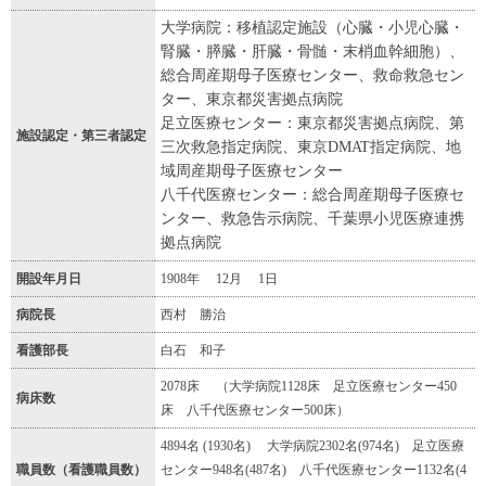
大学病院：移植認定施設（心臓・小児心臓・
腎臓・膵臓・肝臓・骨髄・末梢血幹細胞）、
総合周産期母子医療センター、救命救急セン
ター、東京都災害拠点病院
足立医療センター：東京都災害拠点病院、第
施設認定・第三者認定
三次救急指定病院、東京DMAT指定病院、地
域周産期母子医療センター
八千代医療センター：総合周産期母子医療セ
ンター、救急告示病院、千葉県小児医療連携
拠点病院
開設年月日
1908年 12月 1日
病院長
西村 勝治
看護部長
白石 和子
2078床 （大学病院1128床 足立医療センター450
病床数
床 八千代医療センター500床）
4894名 (1930名) 大学病院2302名(974名) 足立医療
職員数（看護職員数）
センター948名(487名) 八千代医療センター1132名(4