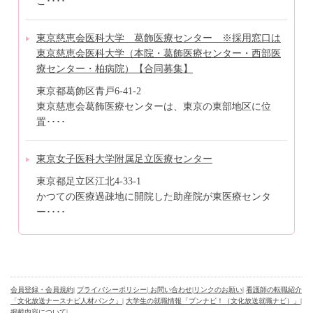
こ････
東京慈恵会医科大学 葛飾医療センター ※採用窓口は
東京慈恵会医科大学（本院・葛飾医療センター・西部医
療センター・柏病院）【合同募集】
東京都葛飾区青戸6-41-2
東京慈恵会葛飾医療センターは、東京の東部地区に位
置････
東京女子医科大学附属足立医療センター
東京都足立区江北4-33-1
かつての医療過疎地に開院した助産院が東医療センタ
ー････
会員登録・会員規約
|
プライバシーポリシー
| お問い合わせ
|
リンクのお願い
|
看護師の転職紹介
「文化放送ナースナビ人材バンク」
|
大学生の就職情報「ブンナビ！（文化放送就職ナビ）」
|
掲載内容について
|