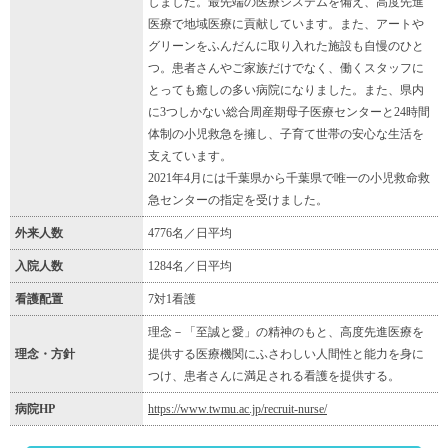
しました。最先端の医療システムを備え、高度先進
医療で地域医療に貢献しています。また、アートや
グリーンをふんだんに取り入れた施設も自慢のひと
つ。患者さんやご家族だけでなく、働くスタッフに
とっても癒しの多い病院になりました。また、県内
に3つしかない総合周産期母子医療センターと24時間
体制の小児救急を擁し、子育て世帯の安心な生活を
支えています。
2021年4月には千葉県から千葉県で唯一の小児救命救
急センターの指定を受けました。
外来人数
4776名／日平均
入院人数
1284名／日平均
看護配置
7対1看護
理念－「至誠と愛」の精神のもと、高度先進医療を
理念・方針
提供する医療機関にふさわしい人間性と能力を身に
つけ、患者さんに満足される看護を提供する。
病院HP
https://www.twmu.ac.jp/recruit-nurse/