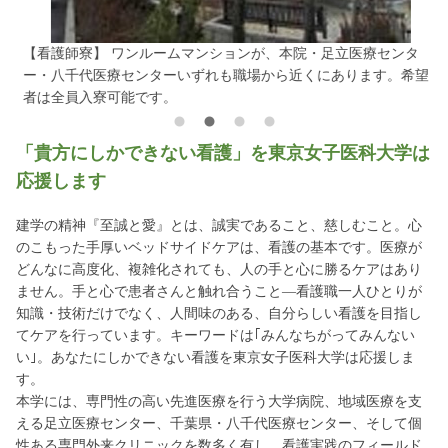
【看護師寮】 ワンルームマンションが、本院・足立医療センタ
【
ー・八千代医療センターいずれも職場から近くにあります。希望
児
者は全員入寮可能です。
対
「貴方にしかできない看護」を東京女子医科大学は
応援します
建学の精神『至誠と愛』とは、誠実であること、慈しむこと。心
のこもった手厚いベッドサイドケアは、看護の基本です。医療が
どんなに高度化、複雑化されても、人の手と心に勝るケアはあり
ません。手と心で患者さんと触れ合うこと―看護職一人ひとりが
知識・技術だけでなく、人間味のある、自分らしい看護を目指し
てケアを行っています。キーワードは｢みんなちがってみんない
い｣。あなたにしかできない看護を東京女子医科大学は応援しま
す。
本学には、専門性の高い先進医療を行う大学病院、地域医療を支
える足立医療センター、千葉県・八千代医療センター、そして個
性ある専門外来クリニックを数多く有し、看護実践のフィールド