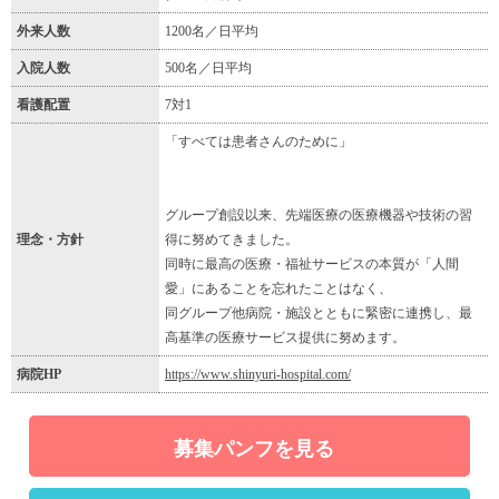
外来人数
1200名／日平均
入院人数
500名／日平均
看護配置
7対1
「すべては患者さんのために」
グループ創設以来、先端医療の医療機器や技術の習
理念・方針
得に努めてきました。
同時に最高の医療・福祉サービスの本質が「人間
愛」にあることを忘れたことはなく、
同グループ他病院・施設とともに緊密に連携し、最
高基準の医療サービス提供に努めます。
病院HP
https://www.shinyuri-hospital.com/
募集パンフを見る