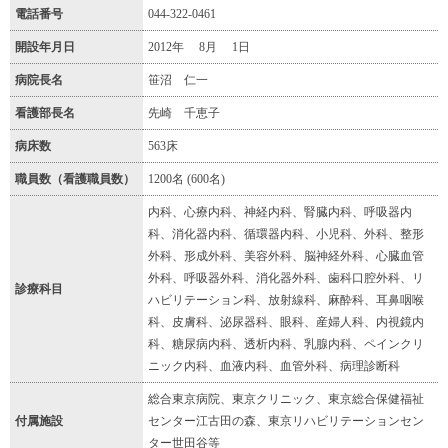
電話番号
044-322-0461
開設年月日
2012年 8月 1日
病院長名
笹沼 仁一
看護部長名
先崎 千恵子
病床数
563床
職員数（看護職員数）
1200名 (600名)
内科、心療内科、神経内科、腎臓内科、呼吸器内
科、消化器内科、循環器内科、小児科、外科、整形
外科、形成外科、美容外科、脳神経外科、心臓血管
外科、呼吸器外科、消化器外科、歯科口腔外科、リ
診療科目
ハビリテーション科、放射線科、麻酔科、耳鼻咽喉
科、皮膚科、泌尿器科、眼科、産婦人科、内視鏡内
科、糖尿病内科、透析内科、乳腺内科、ペインクリ
ニック内科、血液内科、血管外科、病理診断科
総合東京病院、東京クリニック、東京総合保健福祉
付属施設
センター江古田の森、東京リハビリテーションセン
ター世田谷等