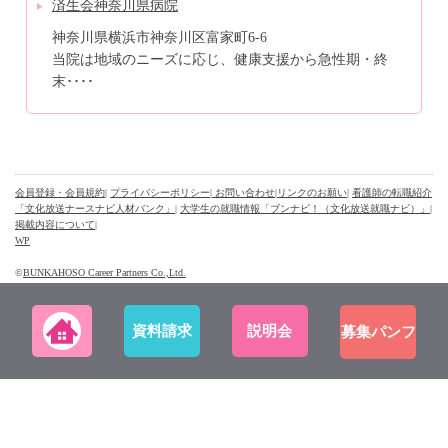
済生会神奈川県病院
神奈川県横浜市神奈川区富家町6-6
当院は地域のニーズに応じ、健康支援から急性期・終
末････
会員登録・会員規約
|
プライバシーポリシー
| お問い合わせ
|
リンクのお願い
|
看護師の転職紹介
「文化放送ナースナビ人材バンク」
|
大学生の就職情報「ブンナビ！（文化放送就職ナビ）」
|
掲載内容について
|
WP
©
BUNKAHOSO Career Partners Co.,Ltd.
資料請求
説明会
募集パンフ