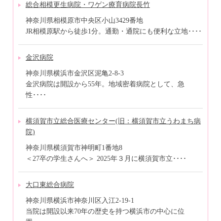
総合相模更生病院・ワゲン療育病院長竹
神奈川県相模原市中央区小山3429番地
JR相模原駅から徒歩1分。通勤・通院にも便利な立地････
金沢病院
神奈川県横浜市金沢区泥亀2-8-3
金沢病院は開設から55年。地域密着病院として、急
性････
横須賀市立総合医療センター(旧：横須賀市立うわまち病
院)
神奈川県横須賀市神明町1番地8
＜27卒の学生さんへ＞ 2025年３月に横須賀市立････
大口東総合病院
神奈川県横浜市神奈川区入江2-19-1
当院は開設以来70年の歴史を持つ横浜市の中心に位