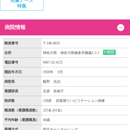
先輩ナース
特集
病院情報
郵便番号
〒248-0033
住所
神奈川県 神奈川県鎌倉市腰越1-2-1
電話番号
0467-32-4125
開設年月日
1926年 9月
病院長
飯野 光治
看護部長
石原 奈穂子
病床数
128床 回復期リハビリテーション病棟
職員数（看護職員数）
325名 (61名)
平均年齢（看護職員）
46歳
看護方式
固定チームナーシング