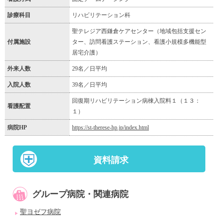
診療科目
リハビリテーション科
聖テレジア西鎌倉ケアセンター（地域包括支援セン
付属施設
ター、訪問看護ステーション、看護小規模多機能型
居宅介護）
外来人数
29名／日平均
入院人数
39名／日平均
回復期リハビリテーション病棟入院料１（１３：
看護配置
１）
病院HP
https://st-therese-hp.jp/index.html
資料請求
グループ病院・関連病院
聖ヨゼフ病院