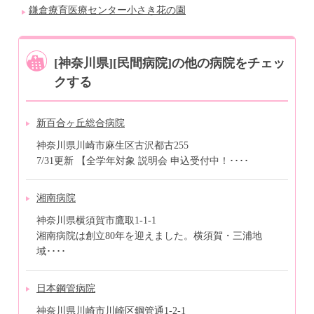
鎌倉療育医療センター小さき花の園
[神奈川県][民間病院]の他の病院をチェッ
クする
新百合ヶ丘総合病院
神奈川県川崎市麻生区古沢都古255
7/31更新 【全学年対象 説明会 申込受付中！････
湘南病院
神奈川県横須賀市鷹取1-1-1
湘南病院は創立80年を迎えました。横須賀・三浦地
域････
日本鋼管病院
神奈川県川崎市川崎区鋼管通1-2-1