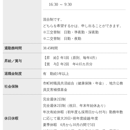
16:30 ～ 9:30
混合制です。
どちらを希望するかは、申し出ることができます。
※三交替制 日勤・準夜勤・深夜勤
※二交替制 日勤・夜勤
週勤務時間
38.45時間
【昇 給】年1回（原則、毎年4月）
昇給／賞与
【賞 与】年2回 年4.65カ月分
退職金制度
有 勤続1年以上
市町村職員共済組合（健康保険・年金）、地方公務
社会保険
員災害補償基金
完全週休2日制
完全週休2日制（祝日、年末年始休あり）
年次有給休暇（初年度も採用日から付与）勤務年数
休日休暇
に応じて最大20日+前年度繰越/年度
夏季休暇 6月から10月の間で5日