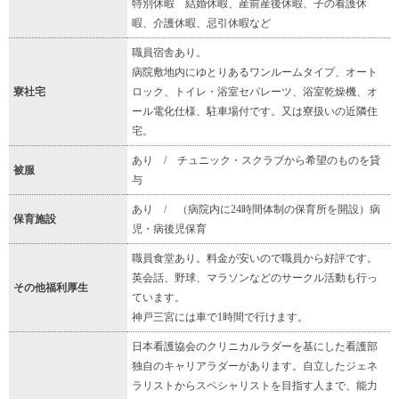
特別休暇 結婚休暇、産前産後休暇、子の看護休
暇、介護休暇、忌引休暇など
職員宿舎あり。
病院敷地内にゆとりあるワンルームタイプ、オート
寮社宅
ロック、トイレ・浴室セパレーツ、浴室乾燥機、オ
ール電化仕様、駐車場付です。又は寮扱いの近隣住
宅。
あり / チュニック・スクラブから希望のものを貸
被服
与
あり / （病院内に24時間体制の保育所を開設）病
保育施設
児・病後児保育
職員食堂あり。料金が安いので職員から好評です。
英会話、野球、マラソンなどのサークル活動も行っ
その他福利厚生
ています。
神戸三宮には車で1時間で行けます。
日本看護協会のクリニカルラダーを基にした看護部
独自のキャリアラダーがあります。自立したジェネ
ラリストからスペシャリストを目指す人まで、能力