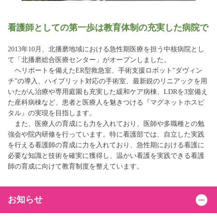
看護師としての第一歩は教育体制の充実した病院で
2013年10月、北播磨地域における急性期医療を担う中核病院とし
て「北播磨総合医療センター」がオープンしました。
ヘリポートを備えたER型救急室、手術支援ロボット“ダヴィン
チ”の導入、ハイブリット対応の手術室、最新鋭のリニアックを用
いたがん治療や専用庭園も充実した緩和ケア病棟、LDRを3室備え
た産科病棟など、患者と医療人を魅きつける『マグネットホスピ
タル』の実現を目指します。
また、医療人の育成にも力を入れており、医師や多職種との勉
強会や院内研修を行っています。特に看護部では、自立した実践
を行える看護師の育成に力を入れており、急性期における看護に
必要な知識と技術を確実に獲得し、温かい看護を実践できる看護
師の育成に向けて教育制度を整えています。
お知らせ