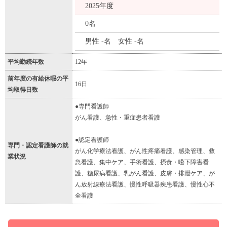
2025年度
0名
男性 -名 女性 -名
平均勤続年数
12年
前年度の有給休暇の平
16日
均取得日数
●専門看護師
がん看護、急性・重症患者看護
●認定看護師
専門・認定看護師の就
がん化学療法看護、がん性疼痛看護、感染管理、救
業状況
急看護、集中ケア、手術看護、摂食・嚥下障害看
護、糖尿病看護、乳がん看護、皮膚・排泄ケア、が
ん放射線療法看護、慢性呼吸器疾患看護、慢性心不
全看護