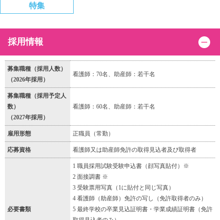
特集
採用情報
募集職種（採用人数）
看護師：70名、助産師：若干名
（2026年採用）
募集職種（採用予定人
数）
看護師：60名、助産師：若干名
（2027年採用）
雇用形態
正職員（常勤）
応募資格
看護師又は助産師免許の取得見込者及び取得者
1 職員採用試験受験申込書（顔写真貼付）※
2 面接調書 ※
3 受験票用写真（1に貼付と同じ写真）
4 看護師（助産師）免許の写し（免許取得者のみ）
必要書類
5 最終学校の卒業見込証明書・学業成績証明書（免許