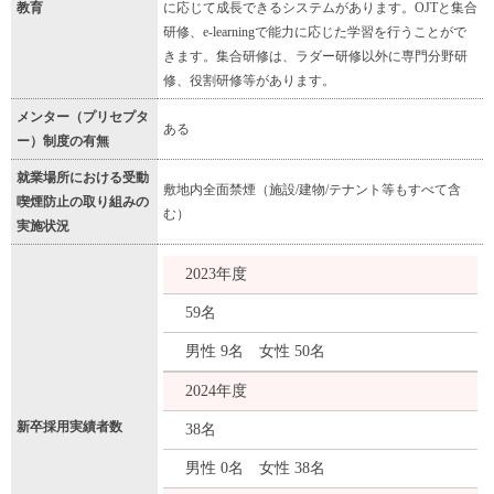
教育
に応じて成長できるシステムがあります。OJTと集合
研修、e-learningで能力に応じた学習を行うことがで
きます。集合研修は、ラダー研修以外に専門分野研
修、役割研修等があります。
メンター（プリセプタ
ある
ー）制度の有無
就業場所における受動
敷地内全面禁煙（施設/建物/テナント等もすべて含
喫煙防止の取り組みの
む）
実施状況
2023年度
59名
男性 9名 女性 50名
2024年度
新卒採用実績者数
38名
男性 0名 女性 38名