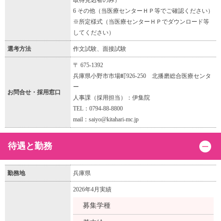
取得見込者のみ）
6 その他（当医療センターＨＰ等でご確認ください）
※所定様式（当医療センターＨＰでダウンロード等
してください）
選考方法
作文試験、面接試験
〒 675-1392
兵庫県小野市市場町926-250 北播磨総合医療センタ
ー
お問合せ・採用窓口
人事課（採用担当）：伊集院
TEL：0794-88-8800
mail：saiyo@kitahari-mc.jp
待遇と勤務
勤務地
兵庫県
2026年4月実績
募集学種