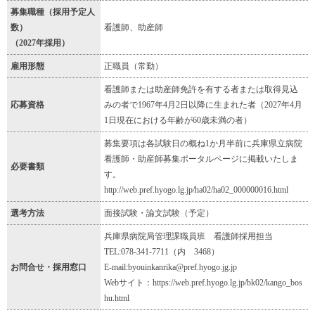
募集職種（採用予定人
数）
看護師、助産師
（2027年採用）
雇用形態
正職員（常勤）
看護師または助産師免許を有する者または取得見込
応募資格
みの者で1967年4月2日以降に生まれた者（2027年4月
1日現在における年齢が60歳未満の者）
募集要項は各試験日の概ね1か月半前に兵庫県立病院
看護師・助産師募集ポータルページに掲載いたしま
必要書類
す。
http://web.pref.hyogo.lg.jp/ha02/ha02_000000016.html
選考方法
面接試験・論文試験（予定）
兵庫県病院局管理課職員班 看護師採用担当
TEL:078-341-7711（内 3468）
お問合せ・採用窓口
E-mail:byouinkanrika@pref.hyogo.jg.jp
Webサイト：https://web.pref.hyogo.lg.jp/bk02/kango_bos
hu.html