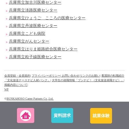
兵庫県立加古川医療センター
兵庫県立淡路医療センター
兵庫県立ひょうご こころの医療センター
兵庫県立丹波医療センター
兵庫県立こども病院
兵庫県立がんセンター
兵庫県立はりま姫路総合医療センター
兵庫県立粒子線医療センター
会員登録・会員規約
|
プライバシーポリシー
| お問い合わせ
|
リンクのお願い
|
看護師の転職紹介
「文化放送ナースナビ人材バンク」
|
大学生の就職情報「ブンナビ！（文化放送就職ナビ）」
|
掲載内容について
|
WP
©
BUNKAHOSO Career Partners Co.,Ltd.
資料請求
就業体験