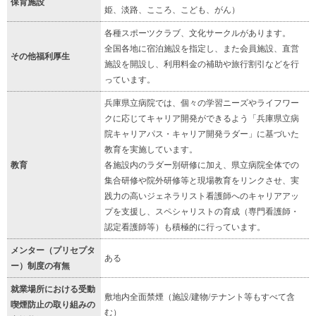
保育施設
姫、淡路、こころ、こども、がん）
各種スポーツクラブ、文化サークルがあります。
全国各地に宿泊施設を指定し、また会員施設、直営
その他福利厚生
施設を開設し、利用料金の補助や旅行割引などを行
っています。
兵庫県立病院では、個々の学習ニーズやライフワー
クに応じてキャリア開発ができるよう「兵庫県立病
院キャリアパス・キャリア開発ラダー」に基づいた
教育を実施しています。
教育
各施設内のラダー別研修に加え、県立病院全体での
集合研修や院外研修等と現場教育をリンクさせ、実
践力の高いジェネラリスト看護師へのキャリアアッ
プを支援し、スペシャリストの育成（専門看護師・
認定看護師等）も積極的に行っています。
メンター（プリセプタ
ある
ー）制度の有無
就業場所における受動
敷地内全面禁煙（施設/建物/テナント等もすべて含
喫煙防止の取り組みの
む）