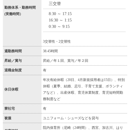
三交替
勤務体系・勤務時間
8:30 ～ 17:15
(実働時間）
16:30 ～ 1:15
0:30 ～ 9:15
3交替性・2交替性
週勤務時間
38.45時間
昇給／賞与
昇給／年１回、賞与／年２回
退職金制度
有
年次有給休暇（20日、4月新規採用者は15日）、特別
休暇（夏季、結婚、忌引、子育て支援、ボランティ
休日休暇
アなど）、出産休暇、育児休業制度、育児短時間勤
務制度など
寮社宅
有
被服
ユニフォーム・シューズなどを貸与
院内保育所（尼崎（24時間）、西宮、加古川、はり