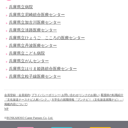
兵庫県立病院
兵庫県立尼崎総合医療センター
兵庫県立加古川医療センター
兵庫県立淡路医療センター
兵庫県立ひょうご こころの医療センター
兵庫県立丹波医療センター
兵庫県立こども病院
兵庫県立がんセンター
兵庫県立はりま姫路総合医療センター
兵庫県立粒子線医療センター
会員登録・会員規約
|
プライバシーポリシー
| お問い合わせ
|
リンクのお願い
|
看護師の転職紹介
「文化放送ナースナビ人材バンク」
|
大学生の就職情報「ブンナビ！（文化放送就職ナビ）」
|
掲載内容について
|
WP
©
BUNKAHOSO Career Partners Co.,Ltd.