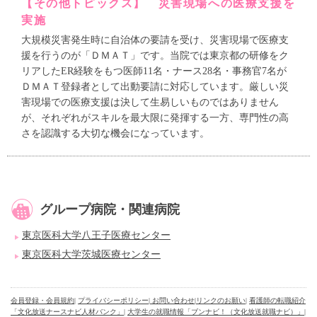
【その他トピックス】 災害現場への医療支援を
実施
大規模災害発生時に自治体の要請を受け、災害現場で医療支
援を行うのが「ＤＭＡＴ」です。当院では東京都の研修をク
リアしたER経験をもつ医師11名・ナース28名・事務官7名が
ＤＭＡＴ登録者として出動要請に対応しています。厳しい災
害現場での医療支援は決して生易しいものではありません
が、それぞれがスキルを最大限に発揮する一方、専門性の高
さを認識する大切な機会になっています。
グループ病院・関連病院
東京医科大学八王子医療センター
東京医科大学茨城医療センター
会員登録・会員規約
|
プライバシーポリシー
| お問い合わせ
|
リンクのお願い
|
看護師の転職紹介
「文化放送ナースナビ人材バンク」
|
大学生の就職情報「ブンナビ！（文化放送就職ナビ）」
|