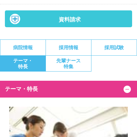
資料請求
病院情報
採用情報
採用試験
テーマ・
先輩ナース
特長
特集
テーマ・特長