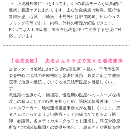
つ、小児科外来に1つと4つです。4つの看護チームが流動的に
連携し看護ケアにあたります。主な対象疾患は喘息、流行性
胃腸疾患、心臓、川崎病、小児外科は胆道閉鎖、ヒルシュス
プリング病等であり、内科、外科の看護が経験できます。
PICUでは人工呼吸器、血液浄化法を用いて治療する患児に対
応しています。
【地域医療】 患者さんをそばで支える地域連携
当センターは地域における“急性期医療”を担い、千代市医師
会を中心に地域の医療機関と緊密に連携、必要に応じて他病
院等で治療を継続していく地域完結型医療を目指していま
す。
急性期の医療から、回復期、慢性期の医療へのスムーズな橋
渡しの窓口としての役割を担うため、退院調整看護師、ソー
シャルワーカー、地域連携担当事務員が在籍しています。患
者さんにとってよりよい医療・ケアの提供ができるよう医
師、看護職、各メディカルスタッフとも連携し、病院や診療
所など地域関係機関との協働を強化し、患者さんや家族を地