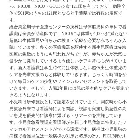
76、PICU8、NICU・GCU37の計121床を有しており、病院全
体で501床のうちの121床となると千葉県では有数の規模で
す。
総合周産期母子医療センターの病棟は母体胎児科の単科で看
護職は全員が助産師です。NICUには体重が1,000gに満たない
超低出生体重児や何らかの検査・治療が必要な赤ちゃんが入
院しています。多くの医療機器を駆使する新生児医療は先端
医療の象徴のようにも思われがちですが、赤ちゃんが元気に
健やかに発育していけるよう優しいケアを常に心がけていま
す。新人看護職は学生時代には体験しない超低出生体重児の
ケアを先輩支援のもと体験していきます。じっくり時間をか
けて毎日のケアの技術やフィジカルアセスメントを取得して
いきます。そして、入職2年目には児の基本的なケアを実施で
きるようになります。
小児科は研修施設として認定を受けています。開院時から小
児救急外来では看護師による問診、視診を実施し緊急性の高
い患児を優先的に診察に繋げるトリアージを実施していま
す。小児救急看護認定看護師が在籍し小児救急に特化したフ
ィジカルアセスメントが学べる環境です。病棟は小児単独の
病棟で看護単位は一般病棟の31床と45床の2つ、PICU8床の1