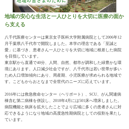
地域の安心な生活と一人ひとりを大切に医療の面か
ら支える
八千代医療センターは東京女子医科大学附属病院として2006年12
月千葉県八千代市で開院しました。本学の理念である「至誠と
愛」に基づき、患者さん一人ひとりを大切に地域に根差した病院
を目指しています。
東京駅から直通で40分、人間、自然、都市が調和した緑豊かな環
境にあります。人口減少社会ですが、八千代市は若い世帯が多い
ため人口増加傾向にあり、周産期、小児医療が求められる地域で
す。こどもからおとなまで全世代のニーズに応えています。
2016年には救急救命センター（ヘリポート）、SCU、がん関連病
棟含む第二病棟を併設し、2018年4月には501床へ増床しました。
病院機能と病床を拡大したことでより広域に多くの患者さんに対
応できるようになり地域の高度急性期病院としての役割を果たし
ています。