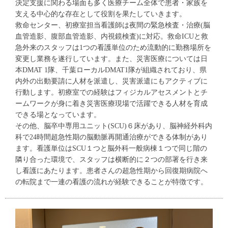
決定支援に関わる場面も多く医療チーム全体で患者・家族を
支える中心的な存在として役割を果たしていきます。
救命センター、初療室担当看護師は夜間の緊急検査・治療(脳
血管造影、腹部血管造影、内視鏡検査)に対応。救命ICUと救
急外来のスタッフは1つの看護単位のため流動的に勤務場所を
変更し業務を遂行しています。また、災害医療については日
本DMAT 1隊、千葉ローカルDMAT1隊が組織されており、県
内外の出動要請に人材を派遣し、災害派遣にもアクティブに
行動します。初療室での経験はフィジカルアセスメントとチ
ームワークが身に着き災害医療現場で活躍できる人材を育成
できる場となっています。
その他、脳卒中専用ユニット(SCU)６床があり、脳神経外科内
科で24時間超急性期の脳動脈再開通治療ができる体制があり
ます。看護単位はSCU１つと脳外科一般病棟１つで同じ階の
隣り合った環境で、スタッフは横断的に２つの部署を行き来
し看護にあたります。患者さんの超急性期から回復期病院へ
の転院まで一連の看護の流れが経験できることが特徴です。