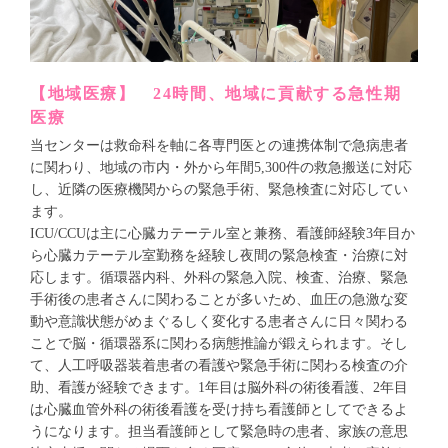
【地域医療】 24時間、地域に貢献する急性期
医療
当センターは救命科を軸に各専門医との連携体制で急病患者
に関わり、地域の市内・外から年間5,300件の救急搬送に対応
し、近隣の医療機関からの緊急手術、緊急検査に対応してい
ます。
ICU/CCUは主に心臓カテーテル室と兼務、看護師経験3年目か
ら心臓カテーテル室勤務を経験し夜間の緊急検査・治療に対
応します。循環器内科、外科の緊急入院、検査、治療、緊急
手術後の患者さんに関わることが多いため、血圧の急激な変
動や意識状態がめまぐるしく変化する患者さんに日々関わる
ことで脳・循環器系に関わる病態推論が鍛えられます。そし
て、人工呼吸器装着患者の看護や緊急手術に関わる検査の介
助、看護が経験できます。1年目は脳外科の術後看護、2年目
は心臓血管外科の術後看護を受け持ち看護師としてできるよ
うになります。担当看護師として緊急時の患者、家族の意思