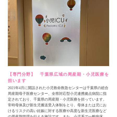
【専門分野】 千葉県広域の周産期・小児医療を
担います
2021年4月に開設された小児救命救急センターは千葉県の総合
周産期母子医療センター、全県対応型小児連携拠点病院に指
定されており、千葉県の周産期・小児医療を担っています。
常時母体及び新生児搬送受入体制をとり、母体または児にお
けるリスクの高い妊娠に対する医療や高度な新生児医療など
の周産期管理を行える施設です。また、小児系で一般病床