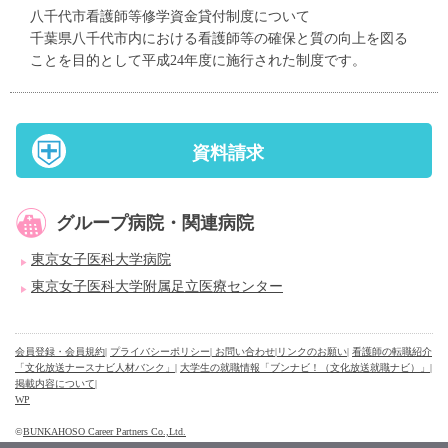
八千代市看護師等修学資金貸付制度について
千葉県八千代市内における看護師等の確保と質の向上を図る
ことを目的として平成24年度に施行された制度です。
資料請求
グループ病院・関連病院
東京女子医科大学病院
東京女子医科大学附属足立医療センター
会員登録・会員規約
|
プライバシーポリシー
| お問い合わせ
|
リンクのお願い
|
看護師の転職紹介
「文化放送ナースナビ人材バンク」
|
大学生の就職情報「ブンナビ！（文化放送就職ナビ）」
|
掲載内容について
|
WP
©
BUNKAHOSO Career Partners Co.,Ltd.