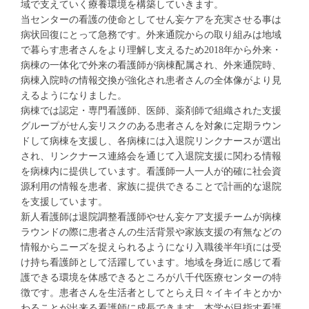
域で支えていく療養環境を構築していきます。
当センターの看護の使命としてせん妄ケアを充実させる事は
病状回復にとって急務です。外来通院からの取り組みは地域
で暮らす患者さんをより理解し支えるため2018年から外来・
病棟の一体化で外来の看護師が病棟配属され、外来通院時、
病棟入院時の情報交換が強化され患者さんの全体像がより見
えるようになりました。
病棟では認定・専門看護師、医師、薬剤師で組織された支援
グループがせん妄リスクのある患者さんを対象に定期ラウン
ドして病棟を支援し、各病棟には入退院リンクナースが選出
され、リンクナース連絡会を通じて入退院支援に関わる情報
を病棟内に提供しています。看護師一人一人が的確に社会資
源利用の情報を患者、家族に提供できることで計画的な退院
を支援しています。
新人看護師は退院調整看護師やせん妄ケア支援チームが病棟
ラウンドの際に患者さんの生活背景や家族支援の有無などの
情報からニーズを捉えられるようになり入職後半年頃には受
け持ち看護師として活躍しています。地域を身近に感じて看
護できる環境を体感できるところが八千代医療センターの特
徴です。患者さんを生活者としてとらえ日々イキイキとかか
わることが出来る看護師に成長できます。本学が目指す看護