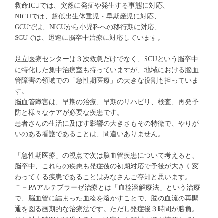
救命ICUでは、突然に発症や発生する事態に対応、
NICUでは、超低出生体重児・早期産児に対応、
GCUでは、NICUから小児科への移行期に対応、
SCUでは、迅速に脳卒中治療に対応しています。
足立医療センターは３次救急だけでなく、SCUという脳卒中
に特化した集中治療室も持っていますが、地域における脳血
管障害の領域での「急性期医療」の大きな役割も担っていま
す。
脳血管障害は、早期の治療、早期のリハビリ、検査、再発予
防と様々なケアが必要な疾患です。
患者さんの生活に及ぼす影響の大きさもその特徴で、やりが
いのある看護であることは、間違いありません。
「急性期医療」の視点で次は脳血管疾患について考えると、
脳卒中、これらの疾患も発症後の初期対応で予後が大きく変
わってくる疾患であることはみなさんご存知と思います。
Ｔ－PAアルテプラーゼ治療とは「血栓溶解療法」という治療
で、脳血管に詰まった血栓を溶かすことで、脳の血流の再開
通を図る画期的な治療法です。ただし発症後３時間が勝負。