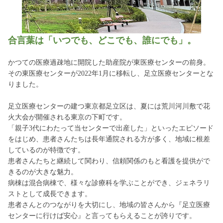
合言葉は「いつでも、どこでも、誰にでも」。
かつての医療過疎地に開院した助産院が東医療センターの前身。
その東医療センターが2022年1月に移転し、足立医療センターとな
りました。
足立医療センターの建つ東京都足立区は、夏には荒川河川敷で花
火大会が開催される東京の下町です。
「親子3代にわたって当センターで出産した」といったエピソード
をはじめ、患者さんたちは長年通院される方が多く、地域に根差
しているのが特徴です。
患者さんたちと継続して関わり、信頼関係のもと看護を提供がで
きるのが大きな魅力。
病棟は混合病棟で、様々な診療科を学ぶことができ、ジェネラリ
ストとして成長できます。
患者さんとのつながりを大切にし、地域の皆さんから『足立医療
センターに行けば安心』と言ってもらえることが誇りです。