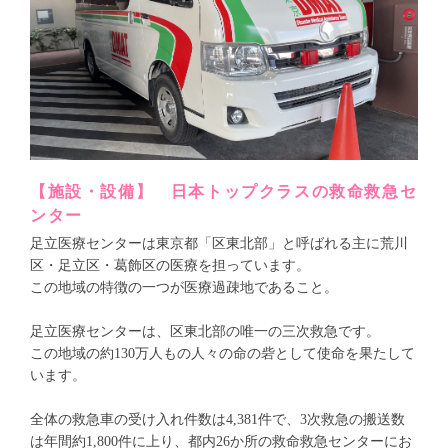
【施設・設備】 日本トップクラスの救命救急セ
ンター
足立医療センターは東京都「区東北部」と呼ばれる主に荒川
区・足立区・葛飾区の医療を担っています。
この地域の特徴の一つが医療過疎地であること。
足立医療センターは、区東北部の唯一の三次救急です。
この地域の約130万人もの人々の命の砦として使命を果たして
います。
全体の救急車の受け入れ件数は4,381件で、3次救急の搬送数
は年間約1,800件に上り、都内26か所の救命救急センターにお