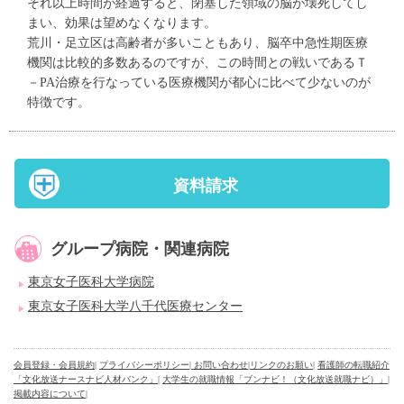
それ以上時間が経過すると、閉塞した領域の脳が壊死してし
まい、効果は望めなくなります。
荒川・足立区は高齢者が多いこともあり、脳卒中急性期医療
機関は比較的多数あるのですが、この時間との戦いであるＴ
－PA治療を行なっている医療機関が都心に比べて少ないのが
特徴です。
資料請求
グループ病院・関連病院
東京女子医科大学病院
東京女子医科大学八千代医療センター
会員登録・会員規約
|
プライバシーポリシー
| お問い合わせ
|
リンクのお願い
|
看護師の転職紹介
「文化放送ナースナビ人材バンク」
|
大学生の就職情報「ブンナビ！（文化放送就職ナビ）」
|
掲載内容について
|