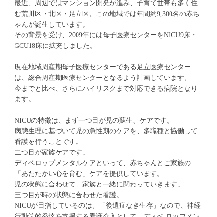
最近、周辺ではマンション開発が進み、子育て世帯も多く住
む荒川区・北区・足立区。この地域では年間約9,300名の赤ち
ゃんが誕生しています。
その背景を受け、2009年には母子医療センターをNICU9床・
GCU18床に拡充しました。
現在地域周産期母子医療センターである足立医療センター
は、総合周産期医療センターとなるよう計画しています。
今までと比べ、さらにハイリスクまで対応できる病院となり
ます。
NICUの特徴は、まず一つ目が児の蘇生、ケアです。
病態生理に基づいて児の急性期のケアを、多職種と協働して
看護を行うことです。
二つ目が家族ケアです。
ディベロップメンタルケアといって、赤ちゃんとご家族の
「あたたかい心を育む」ケアを提供しています。
児の状態に合わせて、家族と一緒に関わっていきます。
三つ目が時の状態に合わせた看護。
NICUが目指しているのは、「後遺症なき生存」なので、神経
行動学的発達を支援する看護介入として、ディベ ロップメン