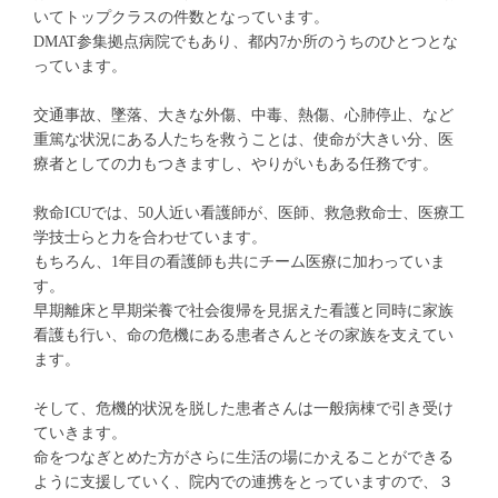
いてトップクラスの件数となっています。
DMAT参集拠点病院でもあり、都内7か所のうちのひとつとな
っています。
交通事故、墜落、大きな外傷、中毒、熱傷、心肺停止、など
重篤な状況にある人たちを救うことは、使命が大きい分、医
療者としての力もつきますし、やりがいもある任務です。
救命ICUでは、50人近い看護師が、医師、救急救命士、医療工
学技士らと力を合わせています。
もちろん、1年目の看護師も共にチーム医療に加わっていま
す。
早期離床と早期栄養で社会復帰を見据えた看護と同時に家族
看護も行い、命の危機にある患者さんとその家族を支えてい
ます。
そして、危機的状況を脱した患者さんは一般病棟で引き受け
ていきます。
命をつなぎとめた方がさらに生活の場にかえることができる
ように支援していく、院内での連携をとっていますので、３